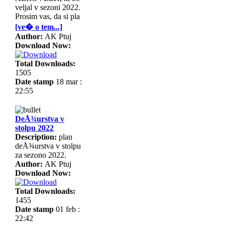
veljal v sezoni 2022.
Prosim vas, da si pla
[ve� o tem...]
Author:
AK Ptuj
Download Now:
Total Downloads:
1505
Date stamp
18 mar :
22:55
DeÅ¾urstva v
stolpu 2022
Description:
plan
deÅ¾urstva v stolpu
za sezono 2022.
Author:
AK Ptuj
Download Now:
Total Downloads:
1455
Date stamp
01 feb :
22:42