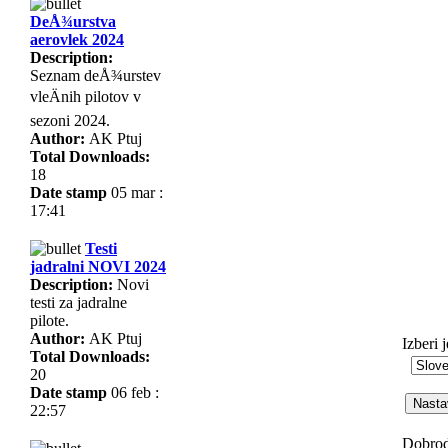
DeÅ¾urstva
aerovlek 2024
Description:
Seznam deÅ¾urstev
vleÄnih pilotov v
sezoni 2024.
Author:
AK Ptuj
Total Downloads:
18
Date stamp
05 mar :
17:41
Testi
jadralni NOVI 2024
Description:
Novi
testi za jadralne
pilote.
Author:
AK Ptuj
Izberi 
Total Downloads:
20
Date stamp
06 feb :
Nastav
22:57
Dobrod