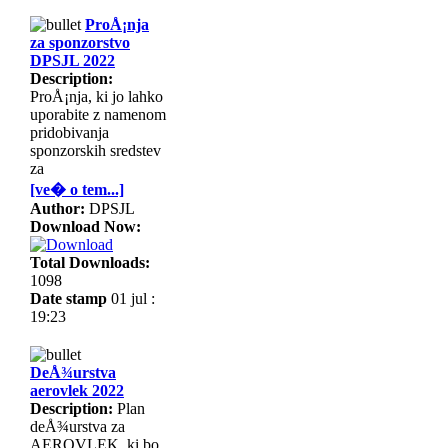
ProÅ¡nja
za sponzorstvo
DPSJL 2022
Description:
ProÅ¡nja, ki jo lahko
uporabite z namenom
pridobivanja
sponzorskih sredstev
za
[ve� o tem...]
Author:
DPSJL
Download Now:
Total Downloads:
1098
Date stamp
01 jul :
19:23
DeÅ¾urstva
aerovlek 2022
Description:
Plan
deÅ¾urstva za
AEROVLEK, ki bo