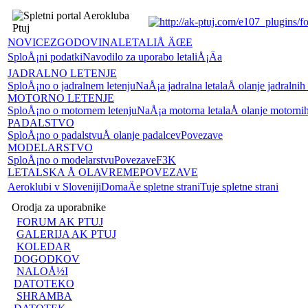
NOVICE
ZGODOVINA
LETALIÅ ÄŒE
SploÅ¡ni podatki
Navodilo za uporabo letaliÅ¡Äa
JADRALNO LETENJE
SploÅ¡no o jadralnem letenju
NaÅ¡a jadralna letala
Å olanje jadralnih
MOTORNO LETENJE
SploÅ¡no o motornem letenju
NaÅ¡a motorna letala
Å olanje motornih
PADALSTVO
SploÅ¡no o padalstvu
Å olanje padalcev
Povezave
MODELARSTVO
SploÅ¡no o modelarstvu
Povezave
F3K
LETALSKA Å OLA
VREME
POVEZAVE
Aeroklubi v Sloveniji
DomaÄe spletne strani
Tuje spletne strani
Orodja za uporabnike
FORUM AK PTUJ
GALERIJA AK PTUJ
KOLEDAR
DOGODKOV
NALOÅ½I
DATOTEKO
SHRAMBA