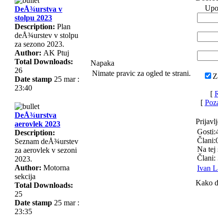
Upo
DeÅ¾urstva v
stolpu 2023
Description:
Plan
deÅ¾urstev v stolpu
za sezono 2023.
Author:
AK Ptuj
Total Downloads:
Napaka
26
Nimate pravic za ogled te strani.
Z
Date stamp
25 mar :
23:40
[
R
[
Poza
DeÅ¾urstva
Prijavl
aerovlek 2023
Gosti:
Description:
Člani:
Seznam deÅ¾urstev
Na tej 
za aerovlek v sezoni
Člani:
2023.
Author:
Motorna
Ivan L
sekcija
Kako d
Total Downloads:
25
Date stamp
25 mar :
23:35