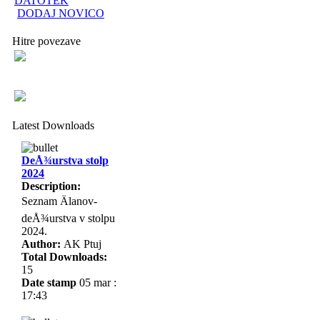
DATOTEK
DODAJ NOVICO
Hitre povezave
Latest Downloads
DeÅ¾urstva stolp
2024
Description:
Seznam Älanov-
deÅ¾urstva v stolpu
2024.
Author:
AK Ptuj
Total Downloads:
15
Date stamp
05 mar :
17:43