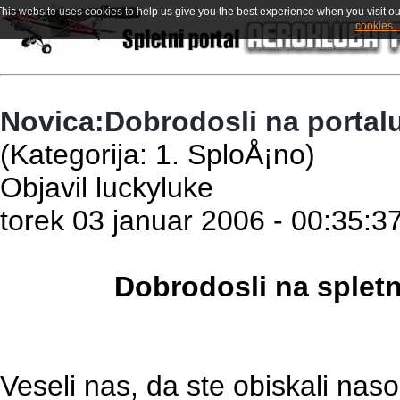
This website uses cookies to help us give you the best experience when you visit ou
cookies..
Novica:Dobrodosli na portalu
(Kategorija: 1. SploÅ¡no)
Objavil luckyluke
torek 03 januar 2006 - 00:35:3
Dobrodosli na splet
Veseli nas, da ste obiskali naso