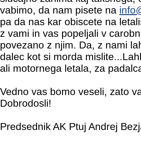
vabimo, da nam pisete na
info
pa da nas kar obiscete na letal
z vami in vas popeljali v carobni
povezano z njim. Da, z nami lahk
dalec kot si morda mislite...La
ali motornega letala, za padalca,
Vedno vas bomo veseli, zato v
Dobrodosli!
Predsednik AK Ptuj Andrej Bezja