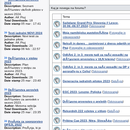
2024
Description:
Seznam
Kaj je novega na forumu?
deÅ¾urstev vleÄnih pilotov v
sezoni 2024.
Tema
Author:
AK Ptuj
Total Downloads:
18
Sailplane Grand Prix Slovenia // Lesce,
Date stamp
05 mar : 17:41
30.06.-06.07.2024
(
Tekmovanja
)
Moja namibijska pustolovÅ¡Äina
Testi jadralni NOVI 2024
(
Fotografije in
Description:
Novi testi za
videoposnetki
)
jadralne pilote.
Author:
AK Ptuj
NekoÄ in danes... zanimivost z dneva odprtih v
Total Downloads:
20
Ptuj
(
Fotografije in videoposnetki
)
Date stamp
06 feb : 22:57
OdliÄni 2. in 3. mesto tudi za naÅ¡i posadki na
DeÅ¾urstva v stolpu
drÅ¾avnem prvenstvu v ULN letenju!
(
Tekmovanj
2023
Description:
Plan
OdliÄni 2. in 3. mesto za naÅ¡i posadki na DP v
deÅ¾urstev v stolpu za
sezono 2023.
aerorally-ju v Celju!
(
Tekmovanja
)
Author:
AK Ptuj
Total Downloads:
26
Date stamp
25 mar : 23:40
Generacija jadralnih pilotov 2023
(
SploÅ¡no
)
DeÅ¾urstva aerovlek
EGC 2023, Leszno, Poljska
(
Tekmovanja
)
2023
Description:
Seznam
deÅ¾urstev za aerovlek v
DrÅ¾avno prvenstvo v preletih
(
Tekmovanja
)
sezoni 2023.
Author:
Motorna sekcija
Total Downloads:
25
Rekordnih 222 vzletov z vitlom
(
SploÅ¡no
)
Date stamp
25 mar : 23:35
Pribina Cup 2023, Nitra, SlovaÅ¡ka
(
Tekmovanja
)
ProÅ¡nja za sponzorstvo
DPSJL 2022
Description:
ProÅ¡nja, ki jo