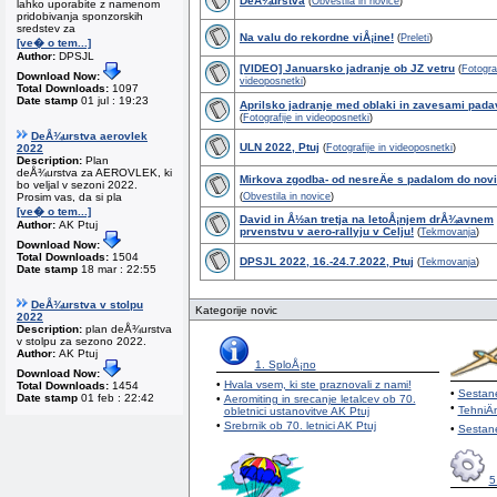
DeÅ¾urstva
(
Obvestila in novice
)
lahko uporabite z namenom
pridobivanja sponzorskih
sredstev za
Na valu do rekordne viÅ¡ine!
(
Preleti
)
[ve� o tem...]
Author:
DPSJL
[VIDEO] Januarsko jadranje ob JZ vetru
(
Fotograf
Download Now:
videoposnetki
)
Total Downloads:
1097
Date stamp
01 jul : 19:23
Aprilsko jadranje med oblaki in zavesami pada
(
Fotografije in videoposnetki
)
DeÅ¾urstva aerovlek
ULN 2022, Ptuj
2022
(
Fotografije in videoposnetki
)
Description:
Plan
deÅ¾urstva za AEROVLEK, ki
Mirkova zgodba- od nesreÄe s padalom do novih
bo veljal v sezoni 2022.
Prosim vas, da si pla
(
Obvestila in novice
)
[ve� o tem...]
David in Å½an tretja na letoÅ¡njem drÅ¾avnem
Author:
AK Ptuj
prvenstvu v aero-rallyju v Celju!
(
Tekmovanja
)
Download Now:
Total Downloads:
1504
DPSJL 2022, 16.-24.7.2022, Ptuj
(
Tekmovanja
)
Date stamp
18 mar : 22:55
VUK Cup KC 2022 (26.05.2022.- 30.05.2022)
DeÅ¾urstva v stolpu
(
Tekmovanja
)
Kategorije novic
2022
Description:
plan deÅ¾urstva
Valovni zaÄetek leta 2022
(
Preleti
)
v stolpu za sezono 2022.
Author:
AK Ptuj
1. SploÅ¡no
ZaÄetek sezone 2022!
(
Fotografije in videoposnetki
)
Download Now:
•
Hvala vsem, ki ste praznovali z nami!
Total Downloads:
1454
•
Sestane
Date stamp
01 feb : 22:42
•
Aeromiting in srecanje letalcev ob 70.
Predlog novega Zakona o letalstvu
•
(
Obvestila in 
TehniÄ
obletnici ustanovitve AK Ptuj
•
Srebrnik ob 70. letnici AK Ptuj
•
Sestane
raziskovalni polet na valove JZ vetra z DG-505
5
(VIDEO) Jadranje na 6500m v Livnu
(
Preleti
)