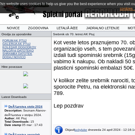
This website uses cookies to help us give you the best experience when you visit ou
cookies..
NOVICE
ZGODOVINA
LETALIÅ ÄŒE
JADRALNO LETENJE
MOT
Orodja za uporabnike
Srebrnik ob 70. letnici AK Ptuj
FORUM AK PTUJ
Kot veste letos praznujemo 70. ob
GALERIJA AK PTUJ
KOLEDAR DOGODKOV
organizacijo vseh, s tem povezani
NALOÅ½I DATOTEKO
SHRAMBA DATOTEK
izdali tudi spominski srebrnik (15g
DODAJ NOVICO
vabimo k nakupu. Ob nakladi 50 sr
plasticni spominski embalazi 50€.
Hitre povezave
V kolikor zelite srebrnik narociti
sporocite Petru, na elektronski na
789.
Latest Downloads
Lep pozdrav
DeÅ¾urstva stolp 2024
Description:
Seznam Älanov-
deÅ¾urstva v stolpu 2024.
Author:
AK Ptuj
Total Downloads:
15
Date stamp
05 mar : 17:43
Objavil
luckyluke
dnesreda 24 april 2024 - 12:16:1
DeÅ¾urstva aerovlek