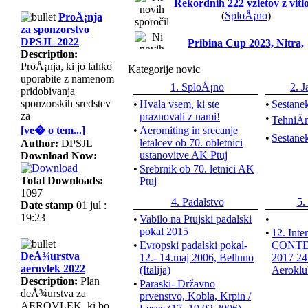
Rekordnih 222 vzletov z vit
(
SploÅ¡no
)
ProÅ¡nja
za sponzorstvo
DPSJL 2022
Pribina Cup 2023, Nitra,
Description:
SlovaÅ¡ka
(
Tekmovanja
)
ProÅ¡nja, ki jo lahko
Kategorije novic
uporabite z namenom
DeÅ¾urstva
(
Obvestila in
1. SploÅ¡no
2. J
pridobivanja
novice
)
sponzorskih sredstev
•
Hvala vsem, ki ste
•
Sestanek
za
praznovali z nami!
•
TehniÄ
Na valu do rekordne viÅ¡in
[ve� o tem...]
•
Aeromiting in srecanje
(
Preleti
)
•
Sestanek
letalcev ob 70. obletnici
Author:
DPSJL
ustanovitve AK Ptuj
Download Now:
[VIDEO] Januarsko jadran
•
Srebrnik ob 70. letnici AK
ob JZ vetru
(
Fotografije in
Total Downloads:
Ptuj
videoposnetki
)
1097
Aprilsko jadranje med obla
4. Padalstvo
5.
Date stamp
01 jul :
in zavesami padavin
(
Fotograf
19:23
•
Vabilo na Ptujski padalski
•
in videoposnetki
)
pokal 2015
•
12. Inte
ULN 2022, Ptuj
(
Fotografije 
•
Evropski padalski pokal-
CONTES
videoposnetki
)
DeÅ¾urstva
12.- 14.maj 2006, Belluno
2017 24.
aerovlek 2022
(Italija)
Aeroklu
Mirkova zgodba- od nesreÄe
Description:
Plan
•
Paraski- Državno
deÅ¾urstva za
prvenstvo, Kobla, Krpin /
padalom do novih pljuÄ
AEROVLEK, ki bo