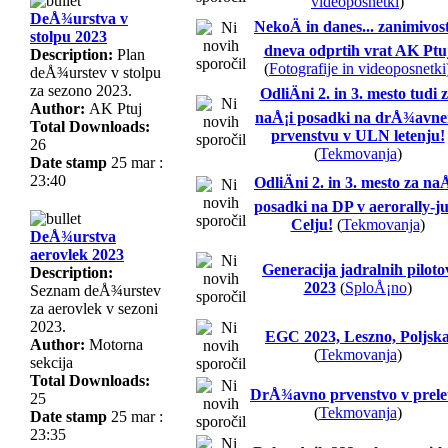
videoposnetki
)
DeÅ¾urstva v
NekoÄ in danes... zanimivost
stolpu 2023
dneva odprtih vrat AK Ptu
Description:
Plan
(
Fotografije in videoposnetki
deÅ¾urstev v stolpu
za sezono 2023.
OdliÄni 2. in 3. mesto tudi 
Author:
AK Ptuj
naÅ¡i posadki na drÅ¾avn
Total Downloads:
prvenstvu v ULN letenju!
26
(
Tekmovanja
)
Date stamp
25 mar :
23:40
OdliÄni 2. in 3. mesto za na
posadki na DP v aerorally-ju
Celju!
(
Tekmovanja
)
DeÅ¾urstva
aerovlek 2023
Generacija jadralnih piloto
Description:
2023
(
SploÅ¡no
)
Seznam deÅ¾urstev
za aerovlek v sezoni
2023.
EGC 2023, Leszno, Poljsk
Author:
Motorna
(
Tekmovanja
)
sekcija
Total Downloads:
DrÅ¾avno prvenstvo v prele
25
(
Tekmovanja
)
Date stamp
25 mar :
23:35