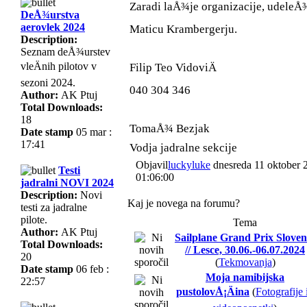
Zaradi laÅ¾je organizacije, udeleÅ¾
DeÅ¾urstva
aerovlek 2024
Maticu Krambergerju.
Description:
Seznam deÅ¾urstev
vleÄnih pilotov v
Filip Teo VidoviÄ
sezoni 2024.
040 304 346
Author:
AK Ptuj
Total Downloads:
18
TomaÅ¾ Bezjak
Date stamp
05 mar :
17:41
Vodja jadralne sekcije
Objavil
luckyluke
dnesreda 11 oktober 
Testi
01:06:00
jadralni NOVI 2024
Description:
Novi
Kaj je novega na forumu?
testi za jadralne
pilote.
Tema
Author:
AK Ptuj
Sailplane Grand Prix Sloven
Total Downloads:
// Lesce, 30.06.-06.07.2024
20
(
Tekmovanja
)
Date stamp
06 feb :
Moja namibijska
22:57
pustolovÅ¡Äina
(
Fotografije 