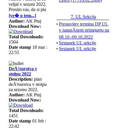
Lesce (17.-19.02.2006)
(
Obvestila in novice
)
veljal v sezoni 2022.
David in Å½an tretja na
Prosim vas, da si pla
letoÅ¡njem drÅ¾avnem
[ve� o tem...]
7. UL Sekcija
prvenstvu v aero-rallyju v
Author:
AK Ptuj
•
Prestavitev termina DP UL
Celju!
(
Tekmovanja
)
Download Now:
v natanÄnem pristajanju na
DPSJL 2022, 16.-24.7.2022
Total Downloads:
08.10.-09.10.2022
Ptuj
(
Tekmovanja
)
1504
•
Sestanek UL sekcije
Date stamp
18 mar :
VUK Cup KC 2022
•
Sestanek UL sekcije
22:55
(26.05.2022.- 30.05.2022)
(
Tekmovanja
)
Valovni zaÄetek leta 2022
DeÅ¾urstva v
(
Preleti
)
stolpu 2022
Description:
plan
ZaÄetek sezone 2022!
deÅ¾urstva v stolpu
za sezono 2022.
(
Fotografije in videoposnetki
Author:
AK Ptuj
Download Now:
Predlog novega Zakona o
letalstvu
(
Obvestila in novic
Total Downloads:
1451
raziskovalni polet na valove
Date stamp
01 feb :
vetra z DG-505
(
Preleti
)
22:42