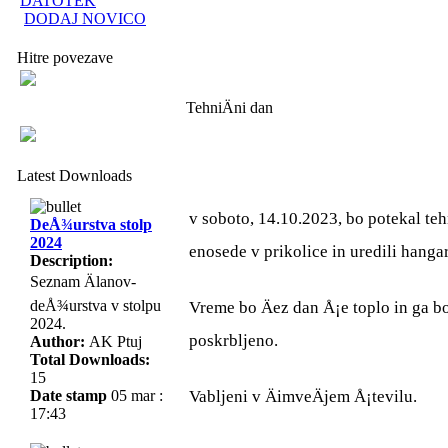
DATOTEK
DODAJ NOVICO
Hitre povezave
TehniÄni dan
Latest Downloads
v soboto, 14.10.2023, bo potekal teh
DeÅ¾urstva stolp
2024
enosede v prikolice in uredili hanga
Description:
Seznam Älanov-
deÅ¾urstva v stolpu
Vreme bo Äez dan Å¡e toplo in ga bo
2024.
poskrbljeno.
Author:
AK Ptuj
Total Downloads:
15
Date stamp
05 mar :
Vabljeni v ÄimveÄjem Å¡tevilu.
17:43