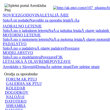
NOVICE
ZGODOVINA
LETALIÅ ÄŒE
SploÅ¡ni podatki
Navodilo za uporabo letaliÅ¡Äa
JADRALNO LETENJE
SploÅ¡no o jadralnem letenju
NaÅ¡a jadralna letala
Å olanje jadralnih
MOTORNO LETENJE
SploÅ¡no o motornem letenju
NaÅ¡a motorna letala
Å olanje motornih
PADALSTVO
SploÅ¡no o padalstvu
Å olanje padalcev
Povezave
MODELARSTVO
SploÅ¡no o modelarstvu
Povezave
F3K
LETALSKA Å OLA
VREME
POVEZAVE
Aeroklubi v Sloveniji
DomaÄe spletne strani
Tuje spletne strani
Orodja za uporabnike
FORUM AK PTUJ
GALERIJA AK PTUJ
KOLEDAR
DOGODKOV
NALOÅ½I
DATOTEKO
SHRAMBA