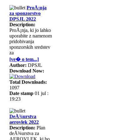
ProÅ¡nja
za sponzorstvo
DPSJL 2022
Description:
ProÅ¡nja, ki jo lahko
uporabite z namenom
pridobivanja
sponzorskih sredstev
za
[ve� o tem...]
Author:
DPSJL
Download Now:
Total Downloads:
1097
Date stamp
01 jul :
19:23
DeÅ¾urstva
aerovlek 2022
Description:
Plan
deÅ¾urstva za
AEROVLEK, ki bo