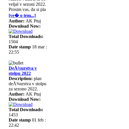
veljal v sezoni 2022.
Prosim vas, da si pla
[ve� o tem...]
Author:
AK Ptuj
Download Now:
Total Downloads:
1504
Date stamp
18 mar :
22:55
DeÅ¾urstva v
stolpu 2022
Description:
plan
deÅ¾urstva v stolpu
za sezono 2022.
Author:
AK Ptuj
Download Now:
Total Downloads:
1453
Date stamp
01 feb :
22:42