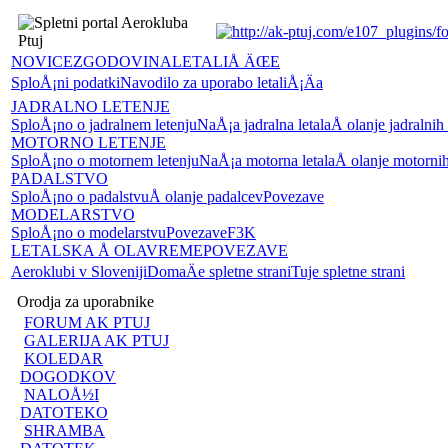
NOVICE
ZGODOVINA
LETALIÅ ÄŒE
SploÅ¡ni podatki
Navodilo za uporabo letaliÅ¡Äa
JADRALNO LETENJE
SploÅ¡no o jadralnem letenju
NaÅ¡a jadralna letala
Å olanje jadralnih
MOTORNO LETENJE
SploÅ¡no o motornem letenju
NaÅ¡a motorna letala
Å olanje motornih
PADALSTVO
SploÅ¡no o padalstvu
Å olanje padalcev
Povezave
MODELARSTVO
SploÅ¡no o modelarstvu
Povezave
F3K
LETALSKA Å OLA
VREME
POVEZAVE
Aeroklubi v Sloveniji
DomaÄe spletne strani
Tuje spletne strani
Orodja za uporabnike
FORUM AK PTUJ
GALERIJA AK PTUJ
KOLEDAR
DOGODKOV
NALOÅ½I
DATOTEKO
SHRAMBA