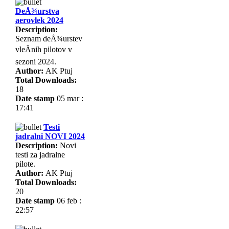
DeÅ¾urstva
aerovlek 2024
Description:
Seznam deÅ¾urstev
vleÄnih pilotov v
sezoni 2024.
Author:
AK Ptuj
Total Downloads:
18
Date stamp
05 mar :
17:41
Testi
jadralni NOVI 2024
Description:
Novi
testi za jadralne
pilote.
Author:
AK Ptuj
Total Downloads:
20
Date stamp
06 feb :
22:57