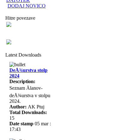
DATOTEK
DODAJ NOVICO
Hitre povezave
Latest Downloads
DeÅ¾urstva stolp
2024
Description:
Seznam Älanov-
deÅ¾urstva v stolpu
2024.
Author:
AK Ptuj
Total Downloads:
15
Date stamp
05 mar :
17:43