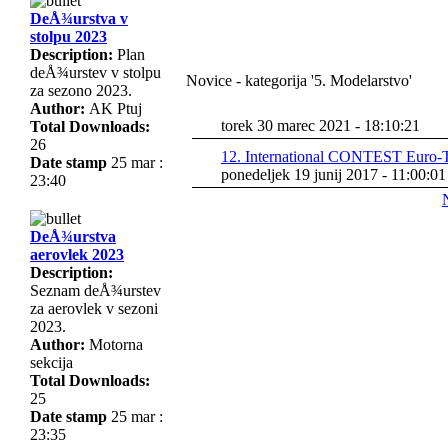
DeÅ¾urstva v
stolpu 2023
Description:
Plan
deÅ¾urstev v stolpu
Novice - kategorija '5. Modelarstvo'
za sezono 2023.
Author:
AK Ptuj
torek 30 marec 2021 - 18:10:21
Total Downloads:
26
12. International CONTEST Euro-To
Date stamp
25 mar :
ponedeljek 19 junij 2017 - 11:00:01
23:40
DeÅ¾urstva
aerovlek 2023
Description:
Seznam deÅ¾urstev
za aerovlek v sezoni
2023.
Author:
Motorna
sekcija
Total Downloads:
25
Date stamp
25 mar :
23:35