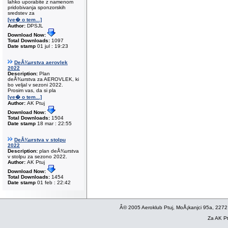
lahko uporabite z namenom
pridobivanja sponzorskih
sredstev za
[ve� o tem...]
Author:
DPSJL
Download Now:
Total Downloads:
1097
Date stamp
01 jul : 19:23
DeÅ¾urstva aerovlek
2022
Description:
Plan
deÅ¾urstva za AEROVLEK, ki
bo veljal v sezoni 2022.
Prosim vas, da si pla
[ve� o tem...]
Author:
AK Ptuj
Download Now:
Total Downloads:
1504
Date stamp
18 mar : 22:55
DeÅ¾urstva v stolpu
2022
Description:
plan deÅ¾urstva
v stolpu za sezono 2022.
Author:
AK Ptuj
Download Now:
Total Downloads:
1454
Date stamp
01 feb : 22:42
Â© 2005 Aeroklub Ptuj, MoÅ¡kanjci 95a, 2272
Za AK Pt