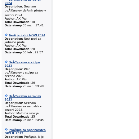
2024
Description:
Seznam
deÅ¾urstev vleÄnih pilotov v
sezoni 2024.
Author:
AK Ptuj
Total Downloads:
18
Date stamp
05 mar : 17:41
Testi jadralni NOVI 2024
Description:
Novi testi za
jadralne pilote.
Author:
AK Ptuj
Total Downloads:
20
Date stamp
06 feb : 22:57
DeÅ¾urstva v stolpu
2023
Description:
Plan
deÅ¾urstev v stolpu za
sezono 2023.
Author:
AK Ptuj
Total Downloads:
26
Date stamp
25 mar : 23:40
DeÅ¾urstva aerovlek
2023
Description:
Seznam
deÅ¾urstev za aerovlek v
sezoni 2023.
Author:
Motorna sekcija
Total Downloads:
25
Date stamp
25 mar : 23:35
ProÅ¡nja za sponzorstvo
DPSJL 2022
Description:
ProÅ¡nja, ki jo