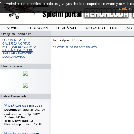
This website uses cookies to help us give you the best experience when you visit ou
cookies..
NOVICE
ZGODOVINA
LETALIÅ ÄŒE
JADRALNO LETENJE
MOT
Orodja za uporabnike
FORUM AK PTUJ
To ni veljaven RSS vir
GALERIJA AK PTUJ
KOLEDAR DOGODKOV
<< vrnite se na rss seznam virov
NALOÅ½I DATOTEKO
SHRAMBA DATOTEK
DODAJ NOVICO
Hitre povezave
Latest Downloads
DeÅ¾urstva stolp 2024
Description:
Seznam Älanov-
deÅ¾urstva v stolpu 2024.
Author:
AK Ptuj
Total Downloads:
15
Date stamp
05 mar : 17:43
DeÅ¾urstva aerovlek