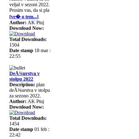
veljal v sezoni 2022.
Prosim vas, da si pla
[ve� o tem...]
Author:
AK Ptuj
Download Now:
Total Downloads:
1504
Date stamp
18 mar :
22:55
DeÅ¾urstva v
stolpu 2022
Description:
plan
deÅ¾urstva v stolpu
za sezono 2022.
Author:
AK Ptuj
Download Now:
Total Downloads:
1454
Date stamp
01 feb :
22:42