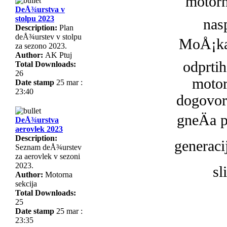
motorn
DeÅ¾urstva v
stolpu 2023
nas
Description:
Plan
deÅ¾urstev v stolpu
MoÅ¡kan
za sezono 2023.
Author:
AK Ptuj
odprtih
Total Downloads:
26
motor
Date stamp
25 mar :
23:40
dogovori
gneÄa p
DeÅ¾urstva
aerovlek 2023
Description:
generac
Seznam deÅ¾urstev
za aerovlek v sezoni
2023.
sl
Author:
Motorna
sekcija
Total Downloads:
25
Date stamp
25 mar :
23:35