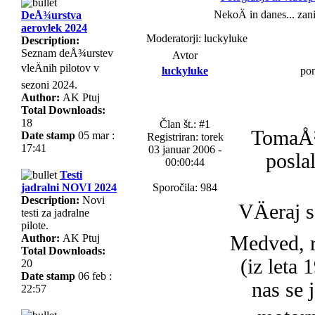
NekoÄ in danes... zan
DeÅ¾urstva
aerovlek 2024
Moderatorji: luckyluke
Description:
Seznam deÅ¾urstev
Avtor
vleÄnih pilotov v
luckyluke
pon
sezoni 2024.
Author:
AK Ptuj
Total Downloads:
18
Član št.: #1
TomaÅ¾
Date stamp
05 mar :
Registriran: torek
17:41
03 januar 2006 -
posla
00:00:44
Testi
jadralni NOVI 2024
Sporočila: 984
Description:
Novi
VÄeraj 
testi za jadralne
pilote.
Author:
AK Ptuj
Medved, r
Total Downloads:
(iz leta 
20
Date stamp
06 feb :
nas se j
22:57