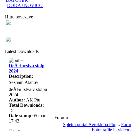
DATOTEK
DODAJ NOVICO
Hitre povezave
Latest Downloads
DeÅ¾urstva stolp
2024
Description:
Seznam Älanov-
deÅ¾urstva v stolpu
2024.
Author:
AK Ptuj
Total Downloads:
15
Date stamp
05 mar :
Forumi
17:43
Spletni portal Aerokluba Ptuj
::
Foru
Fotografije in videop