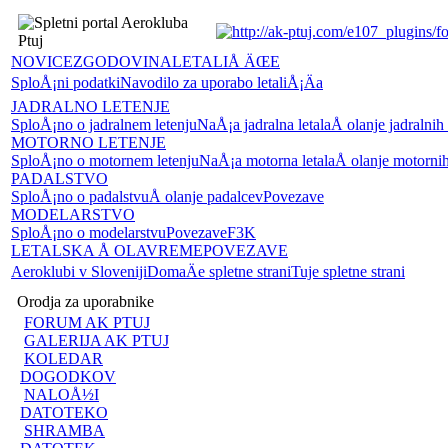
NOVICE
ZGODOVINA
LETALIÅ ÄŒE
SploÅ¡ni podatki
Navodilo za uporabo letaliÅ¡Äa
JADRALNO LETENJE
SploÅ¡no o jadralnem letenju
NaÅ¡a jadralna letala
Å olanje jadralnih
MOTORNO LETENJE
SploÅ¡no o motornem letenju
NaÅ¡a motorna letala
Å olanje motornih
PADALSTVO
SploÅ¡no o padalstvu
Å olanje padalcev
Povezave
MODELARSTVO
SploÅ¡no o modelarstvu
Povezave
F3K
LETALSKA Å OLA
VREME
POVEZAVE
Aeroklubi v Sloveniji
DomaÄe spletne strani
Tuje spletne strani
Orodja za uporabnike
FORUM AK PTUJ
GALERIJA AK PTUJ
KOLEDAR
DOGODKOV
NALOÅ½I
DATOTEKO
SHRAMBA