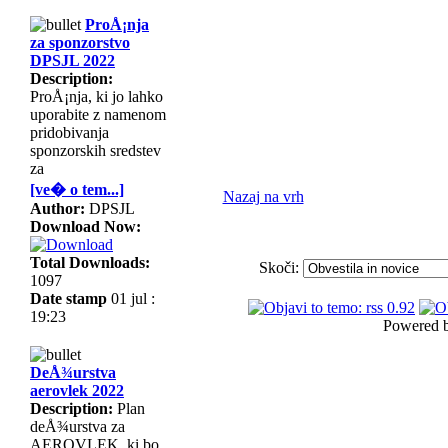
ProÅ¡nja
za sponzorstvo
DPSJL 2022
Description:
ProÅ¡nja, ki jo lahko
uporabite z namenom
pridobivanja
sponzorskih sredstev
za
[ve� o tem...]
Nazaj na vrh
Author:
DPSJL
Download Now:
Total Downloads:
Skoči:
1097
Date stamp
01 jul :
19:23
Powered 
DeÅ¾urstva
aerovlek 2022
Description:
Plan
deÅ¾urstva za
AEROVLEK, ki bo