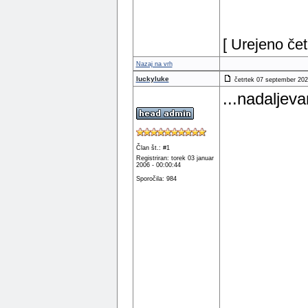
[ Urejeno če
Nazaj na vrh
luckyluke
četrtek 07 september 202
...nadaljeva
Član št.: #1
Registriran: torek 03 januar
2006 - 00:00:44
Sporočila: 984