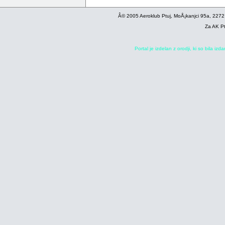
Â© 2005 Aeroklub Ptuj, MoÅ¡kanjci 95a, 2272
Za AK Pt
Portal je izdelan z orodji, ki so bila iz