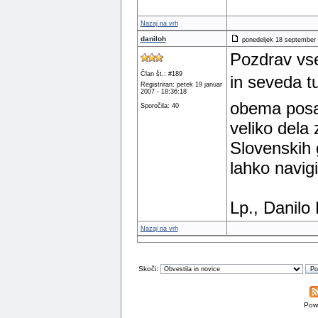
Nazaj na vrh
daniloh
ponedeljek 18 september 
Pozdrav vs
Član št.: #189
in seveda tu
Registriran: petek 19 januar
2007 - 18:36:18
obema posa
Sporočila: 40
veliko dela 
Slovenskih 
lahko navigi
Lp., Danilo 
Nazaj na vrh
Skoči:
Pow