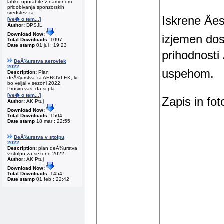
lahko uporabite z namenom
pridobivanja sponzorskih
sredstev za
Iskrene Ä
[ve� o tem...]
Author:
DPSJL
Download Now:
izjemen do
Total Downloads:
1097
Date stamp
01 jul : 19:23
prihodnosti
DeÅ¾urstva aerovlek
2022
uspehom.
Description:
Plan
deÅ¾urstva za AEROVLEK, ki
bo veljal v sezoni 2022.
Prosim vas, da si pla
[ve� o tem...]
Zapis in fo
Author:
AK Ptuj
Download Now:
Total Downloads:
1504
Date stamp
18 mar : 22:55
DeÅ¾urstva v stolpu
2022
Description:
plan deÅ¾urstva
v stolpu za sezono 2022.
Author:
AK Ptuj
Download Now:
Total Downloads:
1454
Date stamp
01 feb : 22:42