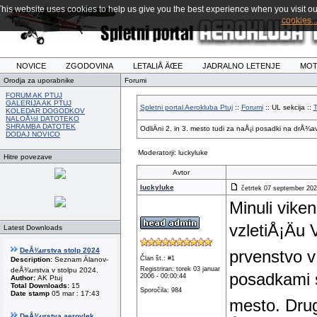
This website uses cookies to help us give you the best experience when you visit ou
cookies..
NOVICE
ZGODOVINA
LETALIÅ ÄŒE
JADRALNO LETENJE
MOT
Orodja za uporabnike
Forumi
FORUM AK PTUJ
GALERIJA AK PTUJ
Spletni portal Aerokluba Ptuj
::
Forumi
:: UL sekcija ::
T
KOLEDAR DOGODKOV
NALOÅ½I DATOTEKO
SHRAMBA DATOTEK
OdliÄni 2. in 3. mesto tudi za naÅ¡i posadki na drÅ¾
DODAJ NOVICO
Moderatorji: luckyluke
Hitre povezave
Avtor
luckyluke
četrtek 07 september 202
Minuli vike
vzletiÅ¡Äu
Latest Downloads
DeÅ¾urstva stolp 2024
prvenstvo v
Član št.: #1
Description:
Seznam Älanov-
Registriran: torek 03 januar
deÅ¾urstva v stolpu 2024.
posadkami so
2006 - 00:00:44
Author:
AK Ptuj
Total Downloads:
15
Sporočila: 984
Date stamp
05 mar : 17:43
mesto. Drug
DeÅ¾urstva aerovlek