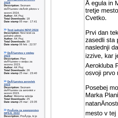
Å egula in 
2024
Description:
Seznam
tretje mest
deÅ¾urstev vleÄnih pilotov v
sezoni 2024.
Author:
AK Ptuj
Cvetko.
Total Downloads:
18
Date stamp
05 mar : 17:41
Testi jadralni NOVI 2024
Prvi dan te
Description:
Novi testi za
jadralne pilote.
zasedli sta 
Author:
AK Ptuj
Total Downloads:
20
Date stamp
06 feb : 22:57
naslednji d
DeÅ¾urstva v stolpu
izzive, kar 
2023
Description:
Plan
deÅ¾urstev v stolpu za
Aerokluba P
sezono 2023.
Author:
AK Ptuj
Total Downloads:
26
osvoji prvo
Date stamp
25 mar : 23:40
DeÅ¾urstva aerovlek
2023
Posebej mor
Description:
Seznam
deÅ¾urstev za aerovlek v
Marka Plani
sezoni 2023.
Author:
Motorna sekcija
Total Downloads:
25
natanÄnostn
Date stamp
25 mar : 23:35
ProÅ¡nja za sponzorstvo
mesto v tej d
DPSJL 2022
Description:
ProÅ¡nja, ki jo