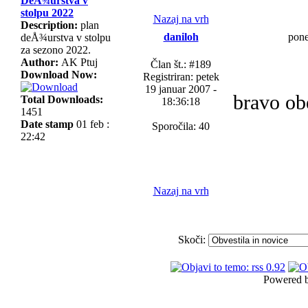
DeÅ¾urstva v
stolpu 2022
Nazaj na vrh
Description:
plan
daniloh
pone
deÅ¾urstva v stolpu
za sezono 2022.
Author:
AK Ptuj
Član št.: #189
Download Now:
Registriran: petek
19 januar 2007 -
bravo ob
Total Downloads:
18:36:18
1451
Date stamp
01 feb :
Sporočila: 40
22:42
Nazaj na vrh
Skoči:
Powered 