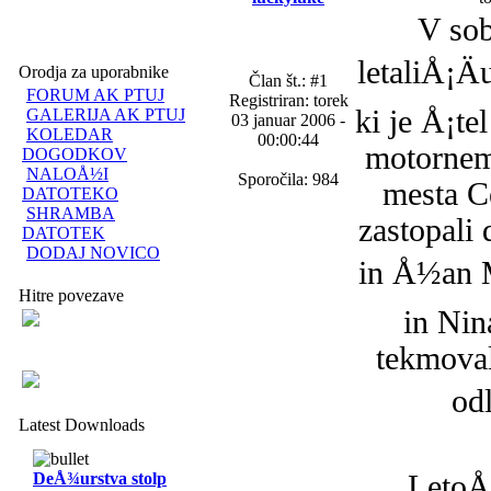
V sob
letaliÅ¡Ä
Orodja za uporabnike
Član št.: #1
FORUM AK PTUJ
Registriran: torek
ki je Å¡t
GALERIJA AK PTUJ
03 januar 2006 -
KOLEDAR
00:00:44
motornem 
DOGODKOV
NALOÅ½I
Sporočila: 984
mesta Ce
DATOTEKO
SHRAMBA
zastopali 
DATOTEK
DODAJ NOVICO
in Å½an M
Hitre povezave
in Nin
tekmoval
odl
Latest Downloads
DeÅ¾urstva stolp
LetoÅ¡