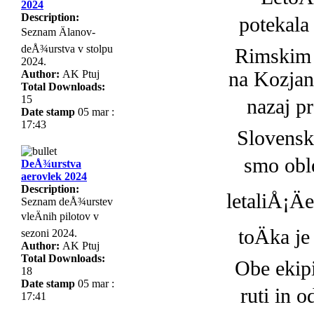
2024
Description:
potekala 
Seznam Älanov-
deÅ¾urstva v stolpu
Rimskim 
2024.
Author:
AK Ptuj
na Kozjan
Total Downloads:
15
nazaj pr
Date stamp
05 mar :
17:43
Slovensk
smo oble
DeÅ¾urstva
aerovlek 2024
Description:
letaliÅ¡Ä
Seznam deÅ¾urstev
vleÄnih pilotov v
toÄka j
sezoni 2024.
Author:
AK Ptuj
Total Downloads:
Obe ekipi
18
Date stamp
05 mar :
ruti in o
17:41