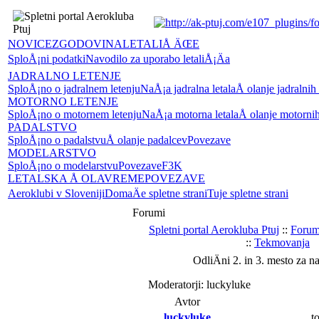
NOVICE
ZGODOVINA
LETALIÅ ÄŒE
SploÅ¡ni podatki
Navodilo za uporabo letaliÅ¡Äa
JADRALNO LETENJE
SploÅ¡no o jadralnem letenju
NaÅ¡a jadralna letala
Å olanje jadralnih
MOTORNO LETENJE
SploÅ¡no o motornem letenju
NaÅ¡a motorna letala
Å olanje motornih
PADALSTVO
SploÅ¡no o padalstvu
Å olanje padalcev
Povezave
MODELARSTVO
SploÅ¡no o modelarstvu
Povezave
F3K
LETALSKA Å OLA
VREME
POVEZAVE
Aeroklubi v Sloveniji
DomaÄe spletne strani
Tuje spletne strani
Forumi
Spletni portal Aerokluba Ptuj
::
Forum
::
Tekmovanja
OdliÄni 2. in 3. mesto za n
Moderatorji: luckyluke
Avtor
luckyluke
to