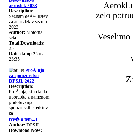
DeÅ¾urstva
Aeroklub
aerovlek 2023
Description:
zelo potru
Seznam deÅ¾urstev
za aerovlek v sezoni
2023.
Author:
Motorna
Veselimo s
sekcija
Total Downloads:
25
Date stamp
25 mar :
23:35
ProÅ¡nja
za sponzorstvo
Z
DPSJL 2022
Description:
ProÅ¡nja, ki jo lahko
uporabite z namenom
pridobivanja
sponzorskih sredstev
za
[ve� o tem...]
Author:
DPSJL
Download Now: