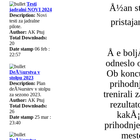
Testi
Å½an st
jadralni NOVI 2024
Description:
Novi
pristaja
testi za jadralne
pilote.
Author:
AK Ptuj
Total Downloads:
20
Date stamp
06 feb :
Å e bolj
22:57
odneslo o
Ob koncu
DeÅ¾urstva v
stolpu 2023
prihodn
Description:
Plan
deÅ¾urstev v stolpu
trenirali
za sezono 2023.
Author:
AK Ptuj
rezulta
Total Downloads:
26
kakÅ¡
Date stamp
25 mar :
23:40
prihodnje
mes