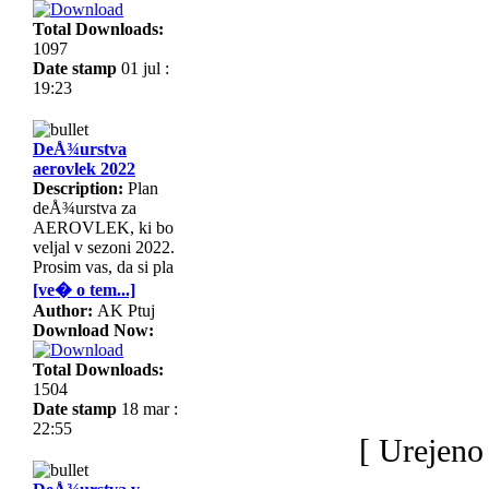
Total Downloads:
1097
Date stamp
01 jul :
19:23
DeÅ¾urstva
aerovlek 2022
Description:
Plan
deÅ¾urstva za
AEROVLEK, ki bo
veljal v sezoni 2022.
Prosim vas, da si pla
[ve� o tem...]
Author:
AK Ptuj
Download Now:
Total Downloads:
1504
Date stamp
18 mar :
22:55
[ Urejeno