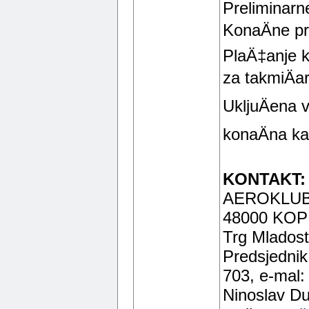
Preliminarne
KonaÄne pr
PlaÄ‡anje ko
za takmiÄa
UkljuÄena v
konaÄna ka
KONTAKT:
AEROKLUB
48000 KOP
Trg Mladost
Predsjednik
703, e-mal
Ninoslav Du