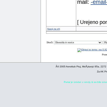
mail:
-email
[ Urejeno po
Nazaj na vrh
Skoči:
Pow
Â© 2005 Aeroklub Ptuj, MoÅ¡kanjci 95a, 2272
Za AK Pt
Portal je izdelan z orodji, ki so bila iz