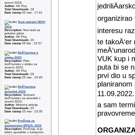
sezoni 2024.
jedriliÄars
Author:
AK Ptuj
Total Downloads:
18
Date stamp
05 mar : 17:41
organizirao 
Testi jadralni NOVI
2024
interesu raz
Description:
Novi testi za
jadralne pilote.
Author:
AK Ptuj
te takoÄ‘er r
Total Downloads:
20
Date stamp
06 feb : 22:57
meÄ‘unarodn
DeÅ¾urstva v
VUK kup i m
stolpu 2023
Description:
Plan
deÅ¾urstev v stolpu za
puta bi se n
sezono 2023.
Author:
AK Ptuj
prvi dio u 
Total Downloads:
26
Date stamp
25 mar : 23:40
planiranom 
DeÅ¾urstva
11.09.2022. 
aerovlek 2023
Description:
Seznam
deÅ¾urstev za aerovlek v
sezoni 2023.
a sam termi
Author:
Motorna sekcija
Total Downloads:
25
pravovremen
Date stamp
25 mar : 23:35
ProÅ¡nja za
sponzorstvo DPSJL 2022
ORGANIZA
Description:
ProÅ¡nja, ki jo
lahko uporabite z namenom