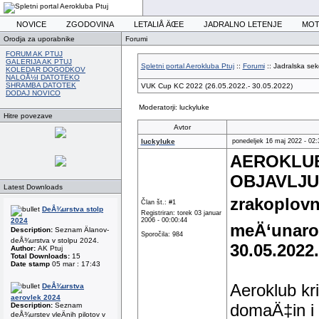
NOVICE
ZGODOVINA
LETALIÅ ÄŒE
JADRALNO LETENJE
MOT
Orodja za uporabnike
Forumi
FORUM AK PTUJ
GALERIJA AK PTUJ
Spletni portal Aerokluba Ptuj
::
Forumi
:: Jadralska sekc
KOLEDAR DOGODKOV
NALOÅ½I DATOTEKO
SHRAMBA DATOTEK
VUK Cup KC 2022 (26.05.2022.- 30.05.2022)
DODAJ NOVICO
Moderatorji: luckyluke
Hitre povezave
Avtor
luckyluke
ponedeljek 16 maj 2022 - 02:
AEROKLUB
OBJAVLJUJ
Latest Downloads
zrakoplovno
Član št.: #1
DeÅ¾urstva stolp
Registriran: torek 03 januar
2024
2006 - 00:00:44
meÄ‘unarod
Description:
Seznam Älanov-
Sporočila: 984
deÅ¾urstva v stolpu 2024.
30.05.2022.
Author:
AK Ptuj
Total Downloads:
15
Date stamp
05 mar : 17:43
Aeroklub kr
DeÅ¾urstva
aerovlek 2024
domaÄ‡in i
Description:
Seznam
deÅ¾urstev vleÄnih pilotov v