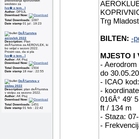
pridobivanja sponzorskih
AEROKLUB 
sredstev za
[ve� o tem...]
KOPRIVNI
Author:
DPSJL
Download Now:
Trg Mladost
Total Downloads:
1097
Date stamp
01 jul : 19:23
DeÅ¾urstva
BILTEN:
-p
aerovlek 2022
Description:
Plan
deÅ¾urstva za AEROVLEK, ki
bo veljal v sezoni 2022.
Prosim vas, da si pla
MJESTO I
[ve� o tem...]
Author:
AK Ptuj
- Aerodrom 
Download Now:
Total Downloads:
1504
do 30.05.20
Date stamp
18 mar : 22:55
- ICAO kod:
DeÅ¾urstva v
stolpu 2022
- koordinat
Description:
plan deÅ¾urstva
v stolpu za sezono 2022.
Author:
AK Ptuj
016Â° 49' 5
Download Now:
Total Downloads:
1451
ft / 134 m
Date stamp
01 feb : 22:42
- Staza: 07
- Frekvenci