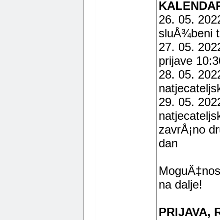
KALENDAR
26. 05. 2022
sluÅ¾beni t
27. 05. 2022
prijave 10:3
28. 05. 2022
natjecateljs
29. 05. 2022
natjecateljs
zavrÅ¡no dr
dan
MoguÄ‡nost 
na dalje!
PRIJAVA, 