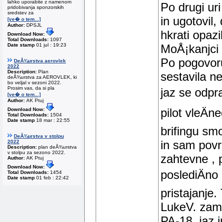
lahko uporabite z namenom
Po drugi ur
pridobivanja sponzorskih
sredstev za
in ugotovil,
[ve� o tem...]
Author:
DPSJL
hkrati opaz
Download Now:
Total Downloads:
1097
MoÅ¡kanjci 
Date stamp
01 jul : 19:23
Po pogovor
DeÅ¾urstva aerovlek
2022
Description:
Plan
sestavila n
deÅ¾urstva za AEROVLEK, ki
bo veljal v sezoni 2022.
Prosim vas, da si pla
jaz se odpra
[ve� o tem...]
Author:
AK Ptuj
pilot vleÄn
Download Now:
Total Downloads:
1504
Date stamp
18 mar : 22:55
brifingu smo
DeÅ¾urstva v stolpu
in sam povr
2022
Description:
plan deÅ¾urstva
v stolpu za sezono 2022.
zahtevne , 
Author:
AK Ptuj
Download Now:
poslediÄno 
Total Downloads:
1454
Date stamp
01 feb : 22:42
pristajanje
LukeV. zame
PA-18, jaz 