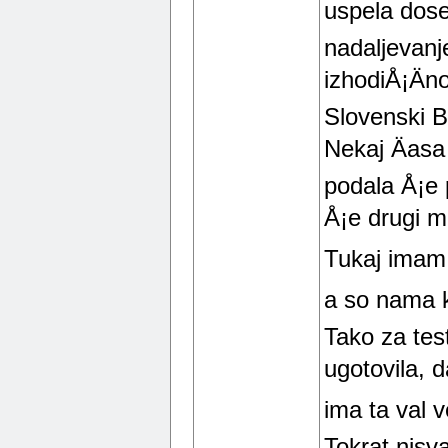
uspela dose
nadaljevanje
izhodiÅ¡Äno
Slovenski Bis
Nekaj Äasa
podala Å¡e 
Å¡e drugi mo
Tukaj imam 
a so nama ko
Tako za test
ugotovila, d
ima ta val v
Tokrat nisva