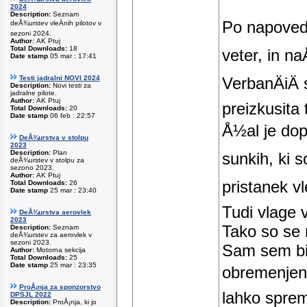
2024
Description:
Seznam
Po napovedi
deÅ¾urstev vleÄnih pilotov v
sezoni 2024.
Author:
AK Ptuj
Total Downloads:
18
veter, in na
Date stamp
05 mar : 17:41
VerbanÄiÄ 
Testi jadralni NOVI 2024
Description:
Novi testi za
jadralne pilote.
Author:
AK Ptuj
preizkusita 
Total Downloads:
20
Date stamp
06 feb : 22:57
Å½al je dop
DeÅ¾urstva v stolpu
2023
Description:
Plan
sunkih, ki s
deÅ¾urstev v stolpu za
sezono 2023.
Author:
AK Ptuj
pristanek vl
Total Downloads:
26
Date stamp
25 mar : 23:40
Tudi vlage v
DeÅ¾urstva aerovlek
2023
Tako so se nj
Description:
Seznam
deÅ¾urstev za aerovlek v
sezoni 2023.
Sam sem bi
Author:
Motorna sekcija
Total Downloads:
25
Date stamp
25 mar : 23:35
obremenjen,
ProÅ¡nja za sponzorstvo
lahko spreml
DPSJL 2022
Description:
ProÅ¡nja, ki jo