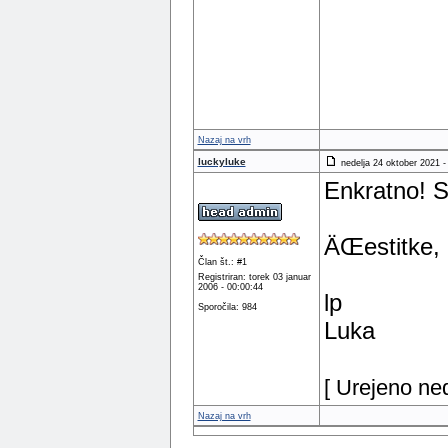
Nazaj na vrh
luckyluke
nedelja 24 oktober 2021 -
Enkratno! 
ÄŒestitke,
Član št.: #1
Registriran: torek 03 januar
2006 - 00:00:44
lp
Sporočila: 984
Luka
[ Urejeno ne
Nazaj na vrh