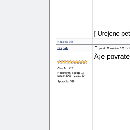
[ Urejeno pe
Nazaj na vrh
GregaU
petek 22 oktober 2021 - 1
Å¡e povratek
Član št.: #24
Registriran: sobota 14
januar 2006 - 21:51:50
Sporočila: 518