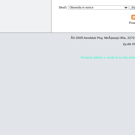
Skoči:
Pow
Â© 2005 Aeroklub Ptuj, MoÅ¡kanjci 95a, 2272
Za AK Pt
Portal je izdelan z orodji, ki so bila iz