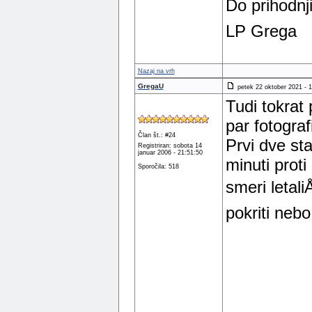
Do prihodnj
LP Grega
Nazaj na vrh
GregaU
petek 22 oktober 2021 - 1
Tudi tokrat
par fotograf
Član št.: #24
Prvi dve sta
Registriran: sobota 14
januar 2006 - 21:51:50
minuti proti
Sporočila: 518
smeri letali
pokriti nebo