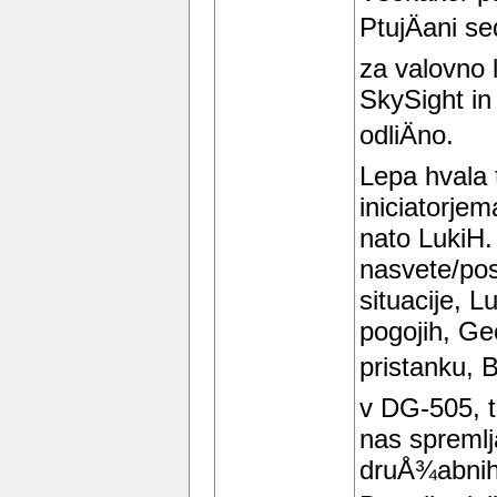
PtujÄani se
za valovno
SkySight in
odliÄno.
Lepa hvala 
iniciatorjem
nato LukiH.
nasvete/pos
situacije, L
pogojih, Ge
pristanku, 
v DG-505, t
nas spremlja
druÅ¾abni