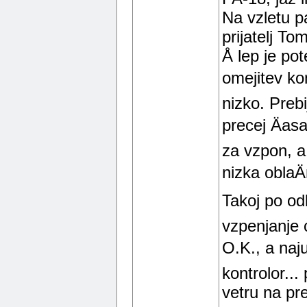
Na vzletu p
prijatelj T
Å lep je pot
omejitev ko
nizko. Prebi
precej Äas
za vzpon, a
nizka oblaÄ
Takoj po od
vzpenjanje c
O.K., a naju
kontrolor...
vetru na pr