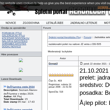
This website uses cookies to help us give you the best experience when you visit ou
cookies..
NOVICE
ZGODOVINA
LETALIÅ ÄŒE
JADRALNO LETENJE
MOT
Orodja za uporabnike
Forumi
FORUM AK PTUJ
GALERIJA AK PTUJ
Spletni portal Aerokluba Ptuj
::
Forumi
:: Jadralska sekc
KOLEDAR DOGODKOV
NALOÅ½I DATOTEKO
SHRAMBA DATOTEK
raziskovalni polet na valove JZ vetra z DG-505
DODAJ NOVICO
Moderatorji: luckyluke
Hitre povezave
Avtor
GregaU
petek 22 oktober 2021 - 1
21.10.2021
prelet: jadr
Latest Downloads
Član št.: #24
sredstvo: 
Registriran: sobota 14
DeÅ¾urstva stolp 2024
januar 2006 - 21:51:50
Description:
Seznam Älanov-
posadka: Bo
Sporočila: 518
deÅ¾urstva v stolpu 2024.
Author:
AK Ptuj
Total Downloads:
15
Å¡lep pilot:
Date stamp
05 mar : 17:43
DeÅ¾urstva aerovlek