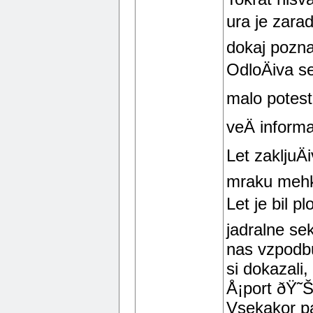
ura je zarad
dokaj pozna
OdloÄiva s
malo potesti
veÄ informa
Let zakljuÄ
mraku mehko
Let je bil p
jadralne sek
nas vzpodbu
si dokazali,
Å¡port ðŸ˜
Vsekakor p