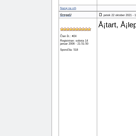
Nazaj na vrh
GregaU
petek 22 oktober 2021 - 1
Å¡tart, Å¡le
Član št.: #24
Registriran: sobota 14
januar 2006 - 21:51:50
Sporočila: 518