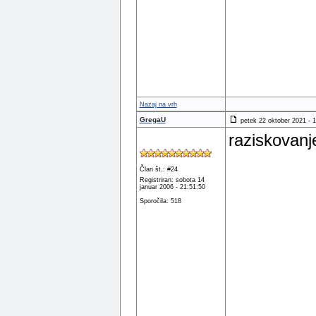
Nazaj na vrh
GregaU
petek 22 oktober 2021 - 1
raziskovanje
Član št.: #24
Registriran: sobota 14
januar 2006 - 21:51:50
Sporočila: 518