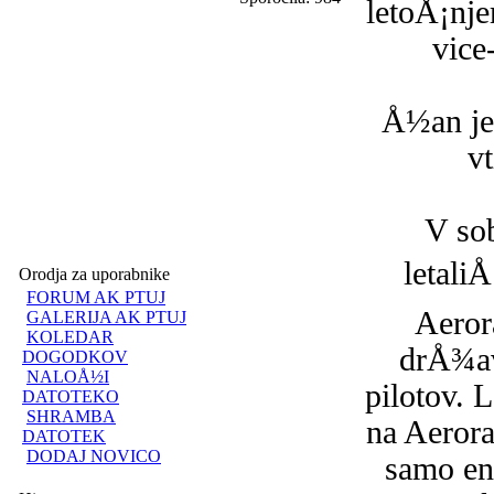
letoÅ¡nje
vice
Å½an je 
v
V sob
letaliÅ
Orodja za uporabnike
FORUM AK PTUJ
Aerora
GALERIJA AK PTUJ
KOLEDAR
drÅ¾av
DOGODKOV
NALOÅ½I
pilotov. 
DATOTEKO
SHRAMBA
na Aerora
DATOTEK
DODAJ NOVICO
samo en