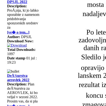
DPSJL 2022
mosta 
Description:
ProÅ¡nja, ki jo lahko
nadaljev
uporabite z namenom
pridobivanja
sponzorskih sredstev
za
Po let
[ve� o tem...]
Author:
DPSJL
zadovoljn
Download Now:
danih r
Total Downloads:
1097
Sledilo 
Date stamp
01 jul :
19:23
opravijo
lanskem 2
DeÅ¾urstva
aerovlek 2022
rezultat i
Description:
Plan
deÅ¾urstva za
AEROVLEK, ki bo
koncu s
veljal v sezoni 2022.
Prosim vas, da si pla
zmagoval