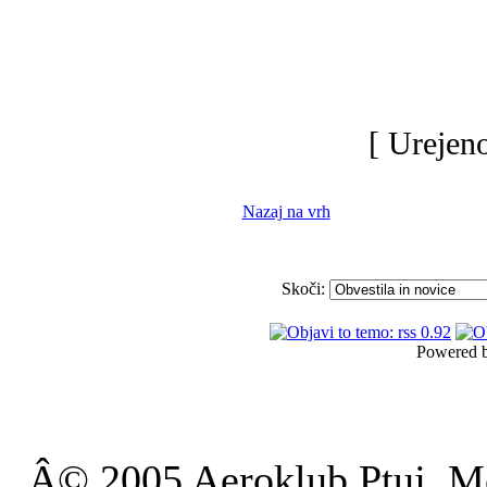
[ Urejen
Nazaj na vrh
Skoči:
Powered 
Â© 2005 Aeroklub Ptuj, Mo