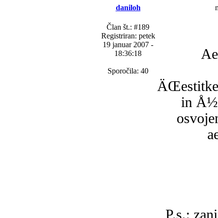
daniloh
n
Član št.: #189
Registriran: petek
19 januar 2007 -
Ae
18:36:18
Sporočila: 40
ÄŒestitke
in Å½
osvoje
a
P.s.: zan