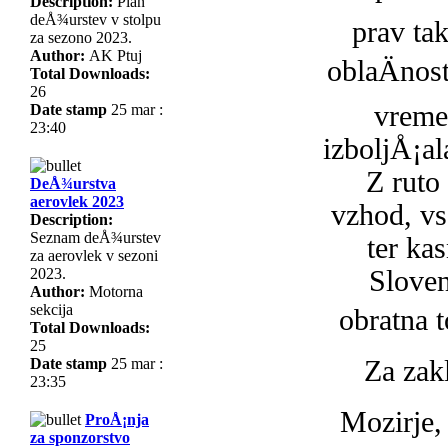
Description:
Plan
deÅ¾urstev v stolpu
prav tak
za sezono 2023.
Author:
AK Ptuj
oblaÄnost
Total Downloads:
26
vreme
Date stamp
25 mar :
23:40
izboljÅ¡ala
Z ruto
DeÅ¾urstva
aerovlek 2023
vzhod, vs
Description:
Seznam deÅ¾urstev
ter ka
za aerovlek v sezoni
2023.
Sloven
Author:
Motorna
sekcija
obratna t
Total Downloads:
25
Date stamp
25 mar :
Za zak
23:35
Mozirje, 
ProÅ¡nja
za sponzorstvo