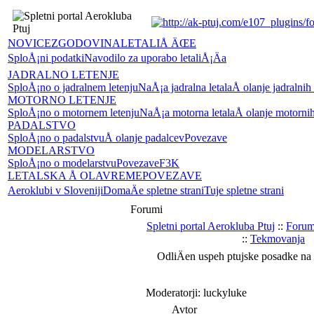
NOVICE
ZGODOVINA
LETALIÅ ÄŒE
SploÅ¡ni podatki
Navodilo za uporabo letaliÅ¡Äa
JADRALNO LETENJE
SploÅ¡no o jadralnem letenju
NaÅ¡a jadralna letala
Å olanje jadralnih
MOTORNO LETENJE
SploÅ¡no o motornem letenju
NaÅ¡a motorna letala
Å olanje motornih
PADALSTVO
SploÅ¡no o padalstvu
Å olanje padalcev
Povezave
MODELARSTVO
SploÅ¡no o modelarstvu
Povezave
F3K
LETALSKA Å OLA
VREME
POVEZAVE
Aeroklubi v Sloveniji
DomaÄe spletne strani
Tuje spletne strani
Forumi
Spletni portal Aerokluba Ptuj
::
Forum
::
Tekmovanja
OdliÄen uspeh ptujske posadke na
Moderatorji: luckyluke
Avtor