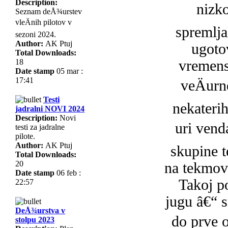
Description:
nizko
Seznam deÅ¾urstev
vleÄnih pilotov v
spremlja
sezoni 2024.
Author:
AK Ptuj
ugoto
Total Downloads:
18
vremens
Date stamp
05 mar :
17:41
veÄurn
Testi
nekateri
jadralni NOVI 2024
Description:
Novi
uri vend
testi za jadralne
pilote.
Author:
AK Ptuj
skupine 
Total Downloads:
20
na tekmova
Date stamp
06 feb :
Takoj po
22:57
jugu â€“ s
DeÅ¾urstva v
do prve 
stolpu 2023