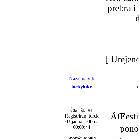
prebrati
d
[ Urejen
Nazaj na vrh
luckyluke
n
Član št.: #1
ÄŒesti
Registriran: torek
03 januar 2006 -
pono
00:00:44
Sporočila: 984