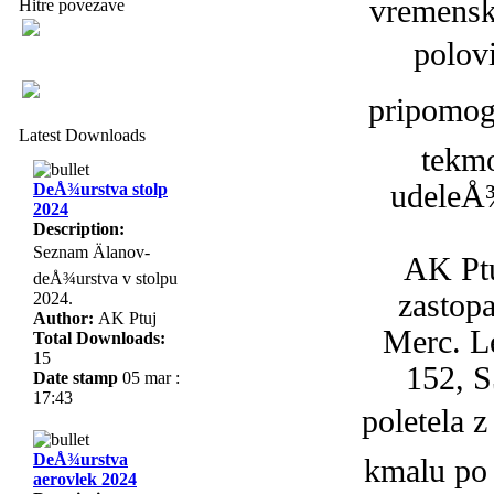
vremenske
Hitre povezave
polovi
pripomogl
Latest Downloads
tekmo
udeleÅ¾
DeÅ¾urstva stolp
2024
Description:
Seznam Älanov-
AK Ptu
deÅ¾urstva v stolpu
zastop
2024.
Author:
AK Ptuj
Merc. Le
Total Downloads:
15
152, S
Date stamp
05 mar :
17:43
poletela z
DeÅ¾urstva
kmalu po 
aerovlek 2024