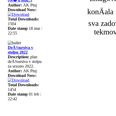
[ve� o tem...]
Author:
AK Ptuj
Download Now:
konÄala
Total Downloads:
sva zado
1504
Date stamp
18 mar :
tekmov
22:55
DeÅ¾urstva v
stolpu 2022
Description:
plan
deÅ¾urstva v stolpu
za sezono 2022.
Author:
AK Ptuj
Download Now:
Total Downloads:
1454
Date stamp
01 feb :
22:42