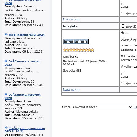
2024
lp
Description:
Seznam
Luka
deÅ¾urstev vleÄnih pilotov v
[ Urejeno pon
sezoni 2024.
Author:
AK Ptuj
Nazaj na vrh
Total Downloads:
18
Date stamp
05 mar : 17:41
luckyluke
torek 20 
Hej,,,
Testi jadralni NOVI 2024
Description:
Novi testi za
VÄerajÅ¡nj
jadralne pilote.
Author:
AK Ptuj
razredu. Za
Total Downloads:
20
Stiskamo pe
Date stamp
06 feb : 22:57
Tekmo klubs
Član št.: #1
Tekmo odpr
DeÅ¾urstva v stolpu
Registriran: torek 03 januar 2006 -
2023
00:00:44
V kolikor v
Description:
Plan
Sporočila: 984
deÅ¾urstev v stolpu za
lp
sezono 2023.
Luka
Author:
AK Ptuj
Total Downloads:
26
[ Urejeno sre
Date stamp
25 mar : 23:40
Nazaj na vrh
DeÅ¾urstva aerovlek
2023
Description:
Seznam
deÅ¾urstev za aerovlek v
Skoči:
sezoni 2023.
Author:
Motorna sekcija
Total Downloads:
25
Date stamp
25 mar : 23:35
ProÅ¡nja za sponzorstvo
DPSJL 2022
Description:
ProÅ¡nja, ki jo