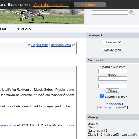
se of these cookies.
More about cookies...
Continue
REME
POVEZAVE
Izberi jezik
<<
Prejšna tema
|
Naslednja tema
>>
Nastavi jezik
Dobrodošli
Uporabniško ime:
Geslo:
taliÅ¡Äu RakiÄan pri Murski Soboti. Ptujske barve
oviÄ (pomoÄnika/ kopilota), na naÅ¡em dvosedeÅ¾nem
Zapomni si me?
[
Registracija
]
nalogi v obeh razredih, od 12h naprej pa tudi live
[
Pozabljeno geslo?
]
Prijavljeni
Gosti:4
:
-povezava-
--> XXX. DPSJL 2021 & Murska Sobota
Člani:0
Na tej strani:1
Člani: 346, Najnovejši:
Ivan LavriÄ