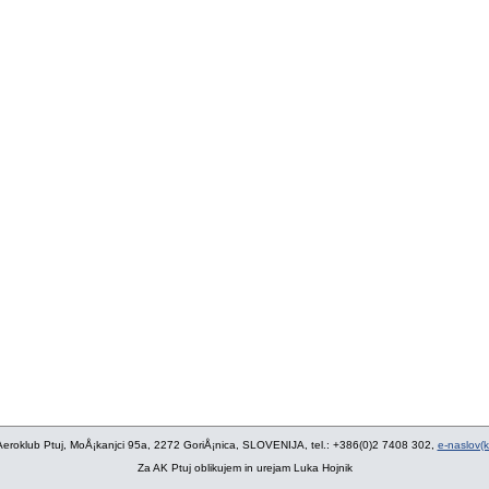
eroklub Ptuj, MoÅ¡kanjci 95a, 2272 GoriÅ¡nica, SLOVENIJA, tel.: +386(0)2 7408 302,
e-naslov(kl
Za AK Ptuj oblikujem in urejam Luka Hojnik