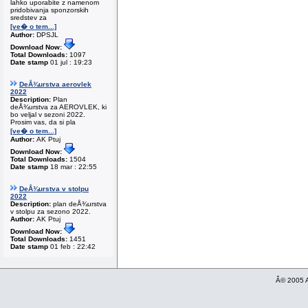
lahko uporabite z namenom
pridobivanja sponzorskih
sredstev za
[ve� o tem...]
Author:
DPSJL
Download Now:
Total Downloads:
1097
Date stamp
01 jul : 19:23
DeÅ¾urstva aerovlek
2022
Description:
Plan
deÅ¾urstva za AEROVLEK, ki
bo veljal v sezoni 2022.
Prosim vas, da si pla
[ve� o tem...]
Author:
AK Ptuj
Download Now:
Total Downloads:
1504
Date stamp
18 mar : 22:55
DeÅ¾urstva v stolpu
2022
Description:
plan deÅ¾urstva
v stolpu za sezono 2022.
Author:
AK Ptuj
Download Now:
Total Downloads:
1451
Date stamp
01 feb : 22:42
Â© 2005 A