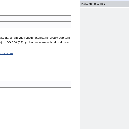
Kako do znaÄke?
tako da so dnevno nalogo leteli samo piloti v odprtem
rja z DG-500 (PT), pa bo prvi tekmovalni dan danes.
povezava-