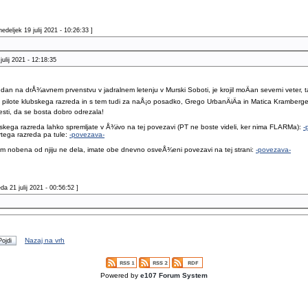
edeljek 19 julij 2021 - 10:26:33 ]
julij 2021 - 12:18:35
i dan na drÅ¾avnem prvenstvu v jadralnem letenju v Murski Soboti, je krojil moÄan severni veter, 
 pilote klubskega razreda in s tem tudi za naÅ¡o posadko, Grego UrbanÄiÄa in Matica Kramberge
sti, da se bosta dobro odrezala!
kega razreda lahko spremljate v Å¾ivo na tej povezavi (PT ne boste videli, ker nima FLARMa):
-
tega razreda pa tule:
-povezava-
am nobena od njiju ne dela, imate obe dnevno osveÅ¾eni povezavi na tej strani:
-povezava-
da 21 julij 2021 - 00:56:52 ]
Nazaj na vrh
Powered by
e107 Forum System