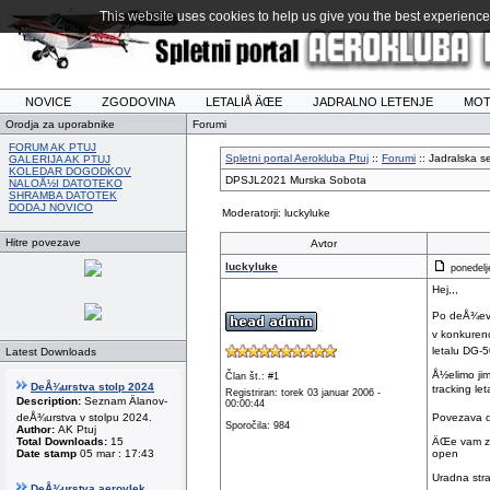
This website uses cookies to help us give you the best experience 
NOVICE
ZGODOVINA
LETALIÅ ÄŒE
JADRALNO LETENJE
MOT
Orodja za uporabnike
Forumi
FORUM AK PTUJ
Spletni portal Aerokluba Ptuj
::
Forumi
:: Jadralska se
GALERIJA AK PTUJ
KOLEDAR DOGODKOV
DPSJL2021 Murska Sobota
NALOÅ½I DATOTEKO
SHRAMBA DATOTEK
DODAJ NOVICO
Moderatorji: luckyluke
Hitre povezave
Avtor
luckyluke
ponedelje
Hej,,,
Po deÅ¾evne
v konkurenc
letalu DG-5
Latest Downloads
Å½elimo jim
Član št.: #1
DeÅ¾urstva stolp 2024
tracking le
Registriran: torek 03 januar 2006 -
Description:
Seznam Älanov-
00:00:44
deÅ¾urstva v stolpu 2024.
Povezava d
Sporočila: 984
Author:
AK Ptuj
Total Downloads:
15
ÄŒe vam zg
Date stamp
05 mar : 17:43
open
Uradna stra
DeÅ¾urstva aerovlek