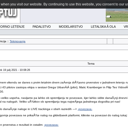
when you visit our website. By continuing to use this website, you consent to our u
ORNO LETENJE
PADALSTVO
MODELARSTVO
LETALSKA Å OLA
V
kcija ::
Tekmovanja
Tema
k 19 julij 2021 - 10:08:26
m vikendu se danes s prvim letalnim dnem zaÄenja drÅ¾avno prvenstvo v jadralnem letenju na le
i 43 pilotov zastopa ekipa v sestavi Grega UrbanÄiÄ (pilot), Matic Kramberger in Filip Teo Vid
00.
 veliko uspeha, navijamo pa lahko ob spremljanju te povezave, kjer lahko vidite danaÅ¡nji dnevni 
tal na nalogah. Veliko uÅ¾itkov ob spremljanju tega najveÄjega jadralnega dogodka pri nas!
o danaÅ¡nje naloge in LIVE trackinga v obeh razredih --->
-povezava-
ornja povezava ne prikaÅ¾e nalog na glide&seek platformi, kliknite na povezavi do nalog tukaj
n prvenstva z rezultati in ostalim:
-povezava-