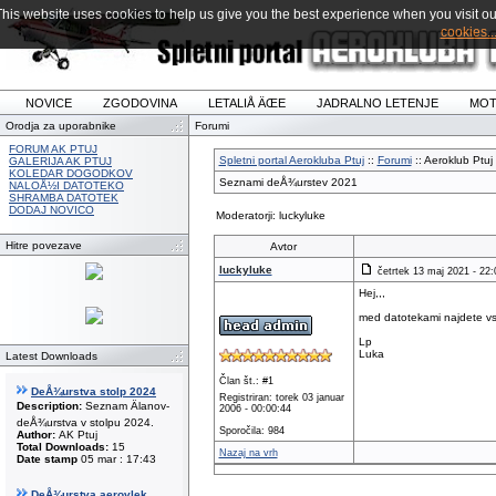
This website uses cookies to help us give you the best experience when you visit ou
cookies..
NOVICE
ZGODOVINA
LETALIÅ ÄŒE
JADRALNO LETENJE
MOT
Orodja za uporabnike
Forumi
FORUM AK PTUJ
Spletni portal Aerokluba Ptuj
::
Forumi
:: Aeroklub Ptuj 
GALERIJA AK PTUJ
KOLEDAR DOGODKOV
Seznami deÅ¾urstev 2021
NALOÅ½I DATOTEKO
SHRAMBA DATOTEK
DODAJ NOVICO
Moderatorji: luckyluke
Hitre povezave
Avtor
luckyluke
četrtek 13 maj 2021 - 22:
Hej,,,
med datotekami najdete v
Lp
Luka
Latest Downloads
Član št.: #1
DeÅ¾urstva stolp 2024
Registriran: torek 03 januar
Description:
Seznam Älanov-
2006 - 00:00:44
deÅ¾urstva v stolpu 2024.
Sporočila: 984
Author:
AK Ptuj
Total Downloads:
15
Nazaj na vrh
Date stamp
05 mar : 17:43
DeÅ¾urstva aerovlek