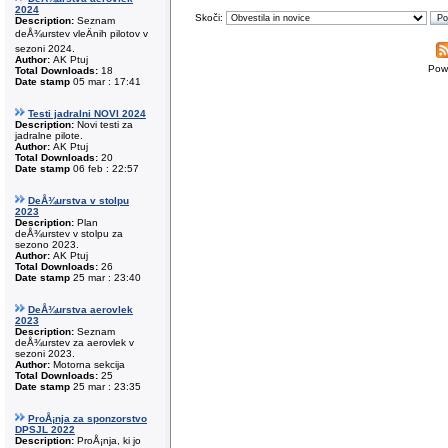
2024
Skoči:
Description:
Seznam
deÅ¾urstev vleÄnih pilotov v
sezoni 2024.
Author:
AK Ptuj
Pow
Total Downloads:
18
Date stamp
05 mar : 17:41
Testi jadralni NOVI 2024
Description:
Novi testi za
jadralne pilote.
Author:
AK Ptuj
Total Downloads:
20
Date stamp
06 feb : 22:57
DeÅ¾urstva v stolpu
2023
Description:
Plan
deÅ¾urstev v stolpu za
sezono 2023.
Author:
AK Ptuj
Total Downloads:
26
Date stamp
25 mar : 23:40
DeÅ¾urstva aerovlek
2023
Description:
Seznam
deÅ¾urstev za aerovlek v
sezoni 2023.
Author:
Motorna sekcija
Total Downloads:
25
Date stamp
25 mar : 23:35
ProÅ¡nja za sponzorstvo
DPSJL 2022
Description:
ProÅ¡nja, ki jo