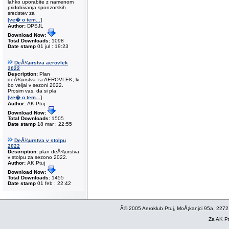
lahko uporabite z namenom
pridobivanja sponzorskih
sredstev za
[ve� o tem...]
Author:
DPSJL
Download Now:
Total Downloads:
1098
Date stamp
01 jul : 19:23
DeÅ¾urstva aerovlek
2022
Description:
Plan
deÅ¾urstva za AEROVLEK, ki
bo veljal v sezoni 2022.
Prosim vas, da si pla
[ve� o tem...]
Author:
AK Ptuj
Download Now:
Total Downloads:
1505
Date stamp
18 mar : 22:55
DeÅ¾urstva v stolpu
2022
Description:
plan deÅ¾urstva
v stolpu za sezono 2022.
Author:
AK Ptuj
Download Now:
Total Downloads:
1455
Date stamp
01 feb : 22:42
Â© 2005 Aeroklub Ptuj, MoÅ¡kanjci 95a, 2272
Za AK Pt