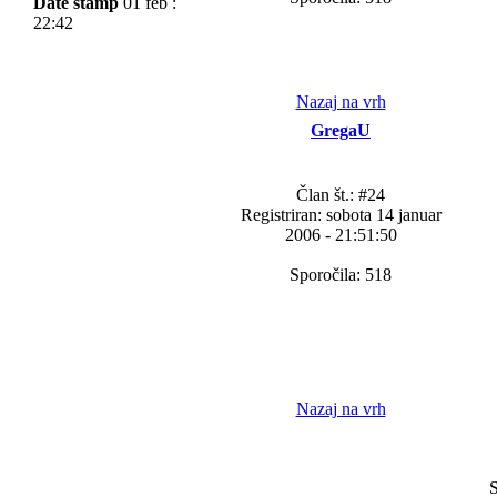
Date stamp
01 feb :
22:42
Nazaj na vrh
GregaU
Član št.: #24
Registriran: sobota 14 januar
2006 - 21:51:50
Sporočila: 518
Nazaj na vrh
S