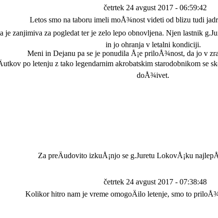
četrtek 24 avgust 2017 - 06:59:42
Letos smo na taboru imeli moÅ¾nost videti od blizu tudi jad
 je zanjimiva za pogledat ter je zelo lepo obnovljena. Njen lastnik g.J
in jo ohranja v letalni kondiciji.
Meni in Dejanu pa se je ponudila Å¡e priloÅ¾nost, da jo v zr
utkov po letenju z tako legendarnim akrobatskim starodobnikom se skor
doÅ¾ivet.
Za preÄudovito izkuÅ¡njo se g.Juretu LokovÅ¡ku najlepÅ
četrtek 24 avgust 2017 - 07:38:48
Kolikor hitro nam je vreme omogoÄilo letenje, smo to priloÅ¾n