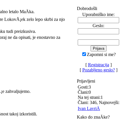
Dobrodošli
ralno letalo MaÄka.
Uporabniško ime:
ure LokovÅ¡ek zelo lepo skrbi za njo
Geslo:
aku tudi preizkusiva.
aj ne da opisati, je enostavno za
Zapomni si me?
[
Registracija
]
[
Pozabljeno geslo?
]
Prijavljeni
Gosti:3
¡e zahvaljujemo.
Člani:0
Na tej strani:1
Člani: 346, Najnovejši:
Ivan LavriÄ
ost takoj izkoristili.
Kako do znaÄke?