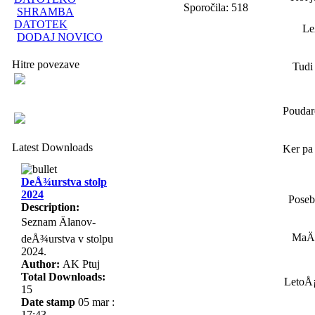
Sporočila: 518
SHRAMBA
DATOTEK
Le
DODAJ NOVICO
Hitre povezave
Tudi 
Poudare
Latest Downloads
Ker pa 
DeÅ¾urstva stolp
2024
Posebn
Description:
Seznam Älanov-
MaÄk
deÅ¾urstva v stolpu
2024.
Author:
AK Ptuj
Total Downloads:
LetoÅ¡
15
Date stamp
05 mar :
17:43