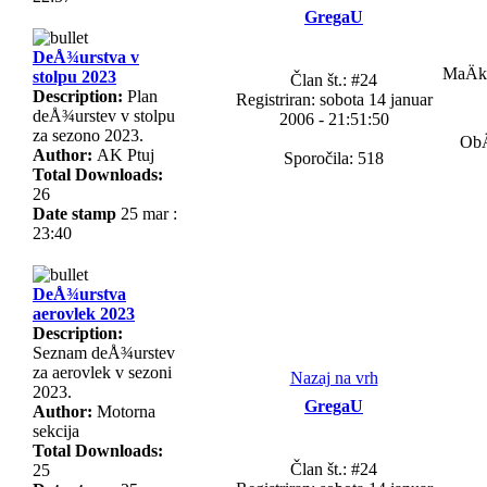
GregaU
DeÅ¾urstva v
MaÄka
stolpu 2023
Član št.: #24
Description:
Plan
Registriran: sobota 14 januar
deÅ¾urstev v stolpu
2006 - 21:51:50
za sezono 2023.
ObÄ
Author:
AK Ptuj
Sporočila: 518
Total Downloads:
26
Date stamp
25 mar :
23:40
DeÅ¾urstva
aerovlek 2023
Description:
Seznam deÅ¾urstev
za aerovlek v sezoni
Nazaj na vrh
2023.
GregaU
Author:
Motorna
sekcija
Total Downloads:
Član št.: #24
25