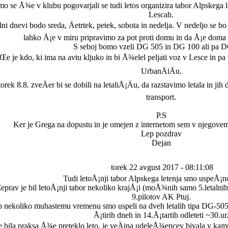
o se Å¾e v klubu pogovarjali se tudi letos organizira tabor Alpskega l
Lescah.
lni dnevi bodo sreda, Äetrtek, petek, sobota in nedelja. V nedeljo se bo 
lahko Å¡e v miru pripravimo za pot proti domu in da Å¡e doma n
S seboj bomo vzeli DG 505 in DG 100 ali pa D
e je kdo, ki ima na avtu kljuko in bi Å¾elel peljati voz v Lesce in pa 
UrbanÄiÄu.
orek 8.8. zveÄer bi se dobili na letaliÅ¡Äu, da razstavimo letala in ji
transport.
P.S
Ker je Grega na dopustu in je omejen z internetom sem v njegovem
Lep pozdrav
Dejan
torek 22 avgust 2017 - 08:11:08
Tudi letoÅ¡nji tabor Alpskega letenja smo uspeÅ¡no 
prav je bil letoÅ¡nji tabor nekoliko krajÅ¡i (moÅ¾nih samo 5.letalnih 
9.pilotov AK Ptuj.
b nekoliko muhastemu vremenu smo uspeli na dveh letalih tipa DG
Å¡tirih dneh in 14.Å¡tartih odleteti ~30.ur
e bila praksa Å¾e preteklo leto, je veÄina udeleÅ¾encev bivala v kamp