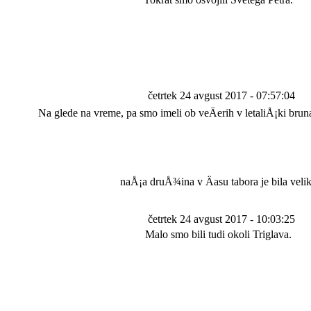
četrtek 24 avgust 2017 - 07:57:04
Na glede na vreme, pa smo imeli ob veÄerih v letaliÅ¡ki bru
naÅ¡a druÅ¾ina v Äasu tabora je bila veli
četrtek 24 avgust 2017 - 10:03:25
Malo smo bili tudi okoli Triglava.