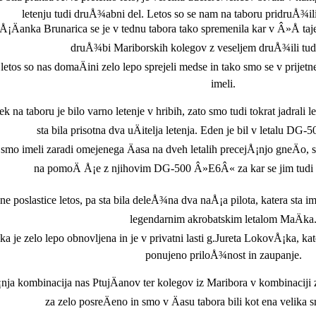
letenju tudi druÅ¾abni del. Letos so se nam na taboru pridruÅ¾ili
Å¡Äanka Brunarica se je v tednu tabora tako spremenila kar v Â»Å taj
druÅ¾bi Mariborskih kolegov z veseljem druÅ¾ili tudi
letos so nas domaÄini zelo lepo sprejeli medse in tako smo se v prijetn
imeli.
k na taboru je bilo varno letenje v hribih, zato smo tudi tokrat jadrali le
sta bila prisotna dva uÄitelja letenja. Eden je bil v letalu DG-5
smo imeli zaradi omejenega Äasa na dveh letalih precejÅ¡njo gneÄo, 
na pomoÄ Å¡e z njihovim DG-500 Â»E6Â« za kar se jim tudi 
e poslastice letos, pa sta bila deleÅ¾na dva naÅ¡a pilota, katera sta im
legendarnim akrobatskim letalom MaÄka
a je zelo lepo obnovljena in je v privatni lasti g.Jureta LokovÅ¡ka, k
ponujeno priloÅ¾nost in zaupanje.
nja kombinacija nas PtujÄanov ter kolegov iz Maribora v kombinaciji z
za zelo posreÄeno in smo v Äasu tabora bili kot ena velika 