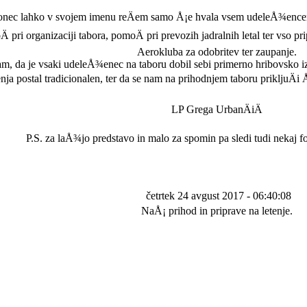
onec lahko v svojem imenu reÄem samo Å¡e hvala vsem udeleÅ¾ence
 pri organizaciji tabora, pomoÄ pri prevozih jadralnih letal ter vso pri
Aerokluba za odobritev ter zaupanje.
m, da je vsaki udeleÅ¾enec na taboru dobil sebi primerno hribovsko i
enja postal tradicionalen, ter da se nam na prihodnjem taboru prikljuÄi
LP Grega UrbanÄiÄ
P.S. za laÅ¾jo predstavo in malo za spomin pa sledi tudi nekaj fot
četrtek 24 avgust 2017 - 06:40:08
NaÅ¡ prihod in priprave na letenje.