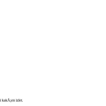
li kakÅ¡en izlet.