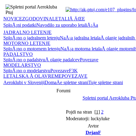
NOVICE
ZGODOVINA
LETALIÅ ÄŒE
SploÅ¡ni podatki
Navodilo za uporabo letaliÅ¡Äa
JADRALNO LETENJE
SploÅ¡no o jadralnem letenju
NaÅ¡a jadralna letala
Å olanje jadralnih
MOTORNO LETENJE
SploÅ¡no o motornem letenju
NaÅ¡a motorna letala
Å olanje motornih
PADALSTVO
SploÅ¡no o padalstvu
Å olanje padalcev
Povezave
MODELARSTVO
SploÅ¡no o modelarstvu
Povezave
F3K
LETALSKA Å OLA
VREME
POVEZAVE
Aeroklubi v Sloveniji
DomaÄe spletne strani
Tuje spletne strani
Forumi
Spletni portal Aerokluba Pt
Pojdi na stran
[
1
]
2
Moderatorji: luckyluke
Avtor
DejanF