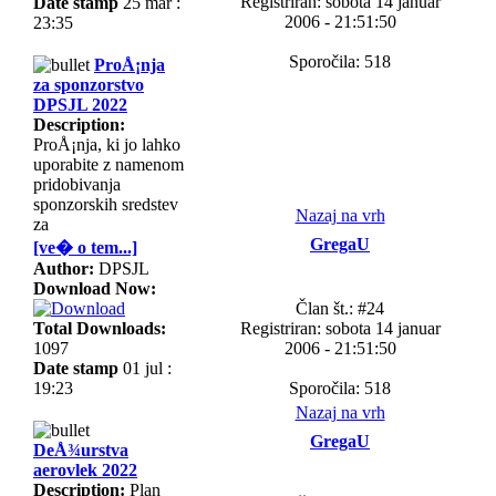
Registriran: sobota 14 januar
Date stamp
25 mar :
2006 - 21:51:50
23:35
Sporočila: 518
ProÅ¡nja
za sponzorstvo
DPSJL 2022
Description:
ProÅ¡nja, ki jo lahko
uporabite z namenom
pridobivanja
sponzorskih sredstev
Nazaj na vrh
za
GregaU
[ve� o tem...]
Author:
DPSJL
Download Now:
Član št.: #24
Total Downloads:
Registriran: sobota 14 januar
1097
2006 - 21:51:50
Date stamp
01 jul :
19:23
Sporočila: 518
Nazaj na vrh
GregaU
DeÅ¾urstva
aerovlek 2022
Description:
Plan