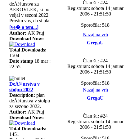
Član št.: #24
deÅ¾urstva za
Registriran: sobota 14 januar
AEROVLEK, ki bo
2006 - 21:51:50
veljal v sezoni 2022.
Prosim vas, da si pla
Sporočila: 518
[ve� o tem...]
Author:
AK Ptuj
Nazaj na vrh
Download Now:
GregaU
Total Downloads:
1504
Član št.: #24
Date stamp
18 mar :
Registriran: sobota 14 januar
22:55
2006 - 21:51:50
Sporočila: 518
DeÅ¾urstva v
stolpu 2022
Nazaj na vrh
Description:
plan
GregaU
deÅ¾urstva v stolpu
za sezono 2022.
Author:
AK Ptuj
Član št.: #24
Download Now:
Registriran: sobota 14 januar
2006 - 21:51:50
Total Downloads:
1451
Sporočila: 518