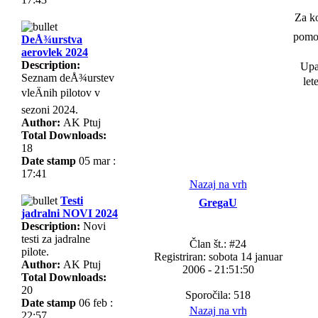
Za k
pomoÄ
DeÅ¾urstva
aerovlek 2024
Description:
Upa
Seznam deÅ¾urstev
let
vleÄnih pilotov v
sezoni 2024.
Author:
AK Ptuj
Total Downloads:
18
Date stamp
05 mar :
17:41
Nazaj na vrh
Testi
GregaU
jadralni NOVI 2024
Description:
Novi
testi za jadralne
Član št.: #24
pilote.
Registriran: sobota 14 januar
Author:
AK Ptuj
2006 - 21:51:50
Total Downloads:
20
Sporočila: 518
Date stamp
06 feb :
Nazaj na vrh
22:57