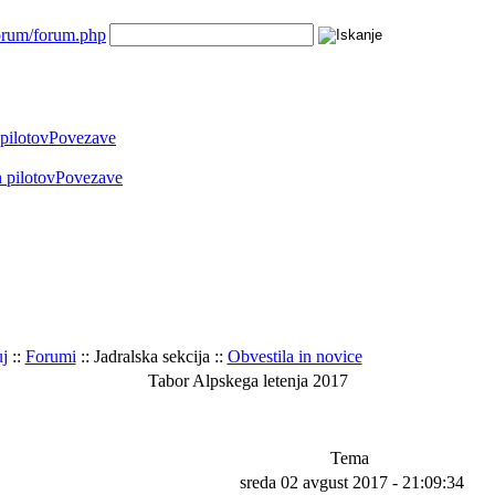
 pilotov
Povezave
 pilotov
Povezave
uj
::
Forumi
:: Jadralska sekcija ::
Obvestila in novice
Tabor Alpskega letenja 2017
Tema
sreda 02 avgust 2017 - 21:09:34