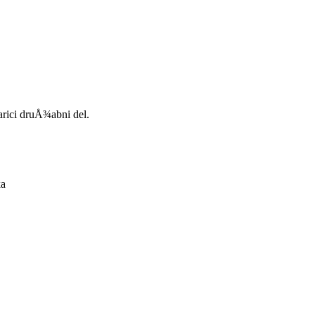
narici druÅ¾abni del.
ka