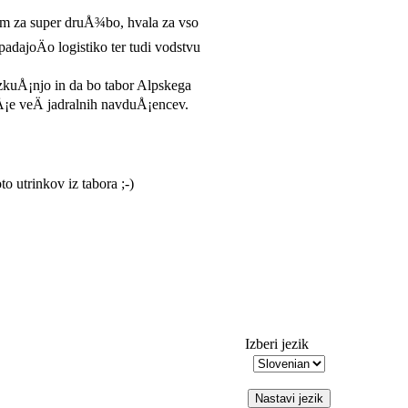
m za super druÅ¾bo, hvala za vso
padajoÄo logistiko ter tudi vodstvu
zkuÅ¡njo in da bo tabor Alpskega
 Å¡e veÄ jadralnih navduÅ¡encev.
o utrinkov iz tabora ;-)
Izberi jezik
Nastavi jezik