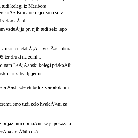
 tudi kolegi iz Maribora.
erskoÂ« Brunarico kjer smo se v
 z domaÄini.
em vzduÅ¡ju pri njih tudi zelo lepo
 v okolici letaliÅ¡Äa. Ves Äas tabora
05 ter drugi na zemlji.
so nam LeÅ¡Äanski kolegi priskoÄili
iskreno zahvaljujemo.
ela Äast poleteti tudi z starodobnim
.
ateremu smo tudi zelo hvaleÅ¾ni za
 prijaznimi domaÄini se je pokazala
sreÄna druÅ¾ina ;-)