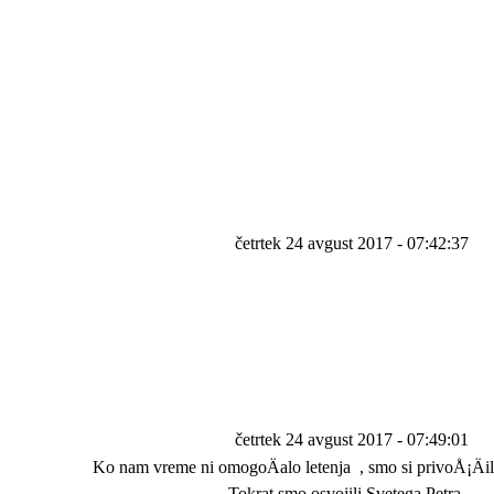
četrtek 24 avgust 2017 - 07:42:37
četrtek 24 avgust 2017 - 07:49:01
Ko nam vreme ni omogoÄalo letenja
, smo si privoÅ¡Äi
Tokrat smo osvojili Svetega Petra.