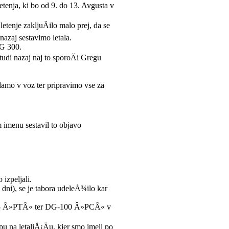
etenja, ki bo od 9. do 13. Avgusta v
letenje zakljuÄilo malo prej, da se
azaj sestavimo letala.
G 300.
tudi nazaj naj to sporoÄi Gregu
h damo v voz ter pripravimo vse za
 imenu sestavil to objavo
izpeljali.
dni), se je tabora udeleÅ¾ilo kar
-505 Â»PTÂ« ter DG-100 Â»PCÂ« v
.
u na letaliÅ¡Äu, kjer smo imeli po