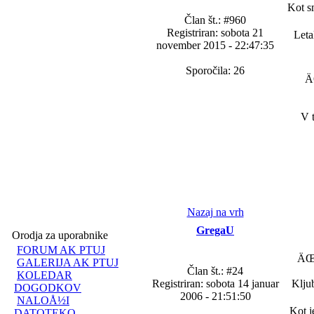
Kot sm
Član št.: #960
Registriran: sobota 21
Leta
november 2015 - 22:47:35
Sporočila: 26
ÄŒ
V t
Nazaj na vrh
GregaU
Orodja za uporabnike
FORUM AK PTUJ
ÄŒe
GALERIJA AK PTUJ
Član št.: #24
KOLEDAR
Registriran: sobota 14 januar
Klju
DOGODKOV
2006 - 21:51:50
NALOÅ½I
Kot j
DATOTEKO