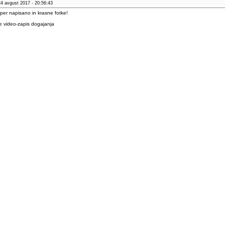
24 avgust 2017 - 20:56:43
per napisano in krasne fotke!
¡e video-zapis dogajanja