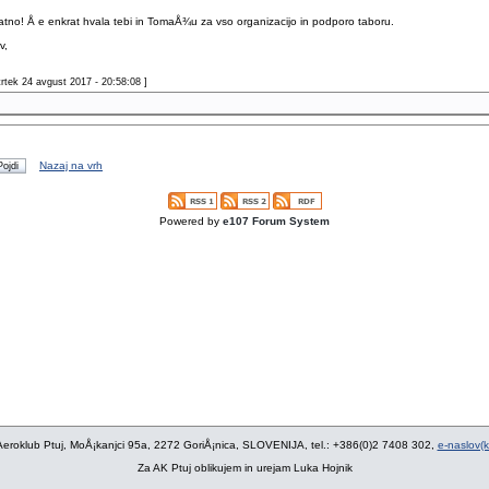
ratno! Å e enkrat hvala tebi in TomaÅ¾u za vso organizacijo in podporo taboru.
v,
trtek 24 avgust 2017 - 20:58:08 ]
Nazaj na vrh
Powered by
e107 Forum System
eroklub Ptuj, MoÅ¡kanjci 95a, 2272 GoriÅ¡nica, SLOVENIJA, tel.: +386(0)2 7408 302,
e-naslov(kl
Za AK Ptuj oblikujem in urejam Luka Hojnik