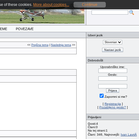
se of these cookies.
More about cookies...
Continue
REME
POVEZAVE
Izberi jezik
<<
Prejšna tema
|
Naslednja tema
>>
Nastavi jezik
Dobrodošli
Uporabniško ime:
Geslo:
Zapomni si me?
[
Registracija
]
[
Pozabljeno geslo?
]
Prijavljeni
Gosti:4
Člani:0
Na tej strani:1
Člani: 346, Najnovejši:
Ivan LavriÄ