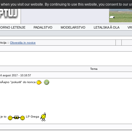
when you visit our website. By continuing to use this website, you consent to our u
ORNO LETENJE
PADALSTVO
MODELARSTVO
LETALSKA Å OLA
V
kcija ::
Obvestila in novice
Tema
24 avgust 2017 - 10:16:57
Äajno "pokurili" do konca
je to
LP Grega