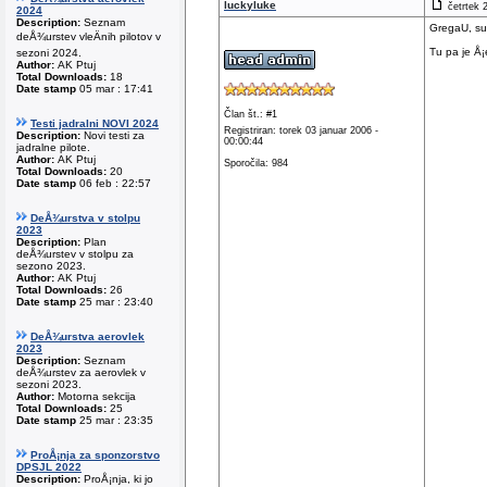
luckyluke
četrtek 
2024
Description:
Seznam
GregaU, su
deÅ¾urstev vleÄnih pilotov v
Tu pa je Å
sezoni 2024.
Author:
AK Ptuj
Total Downloads:
18
Date stamp
05 mar : 17:41
Član št.: #1
Testi jadralni NOVI 2024
Registriran: torek 03 januar 2006 -
Description:
Novi testi za
00:00:44
jadralne pilote.
Author:
AK Ptuj
Sporočila: 984
Total Downloads:
20
Date stamp
06 feb : 22:57
DeÅ¾urstva v stolpu
2023
Description:
Plan
deÅ¾urstev v stolpu za
sezono 2023.
Author:
AK Ptuj
Total Downloads:
26
Date stamp
25 mar : 23:40
DeÅ¾urstva aerovlek
2023
Description:
Seznam
deÅ¾urstev za aerovlek v
sezoni 2023.
Author:
Motorna sekcija
Total Downloads:
25
Date stamp
25 mar : 23:35
ProÅ¡nja za sponzorstvo
DPSJL 2022
Description:
ProÅ¡nja, ki jo