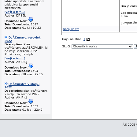
lahko uporabite z namenom
pridobivanja sponzorskih
Bilo je enk
sredstev za
[ve� o tem...]
Lep pozdra
Author:
DPSJL
Luka
Download Now:
[ Urejeno če
Total Downloads:
1097
Date stamp
01 jul : 19:23
Nazaj na vrh
DeÅ¾urstva aerovlek
Pojdi na stran
1
[
2
]
2022
Description:
Plan
Skoči:
deÅ¾urstva za AEROVLEK, ki
bo veljal v sezoni 2022.
Prosim vas, da si pla
[ve� o tem...]
Author:
AK Ptuj
Download Now:
Total Downloads:
1504
Date stamp
18 mar : 22:55
DeÅ¾urstva v stolpu
2022
Description:
plan deÅ¾urstva
v stolpu za sezono 2022.
Author:
AK Ptuj
Download Now:
Total Downloads:
1453
Date stamp
01 feb : 22:42
Â© 2005 A