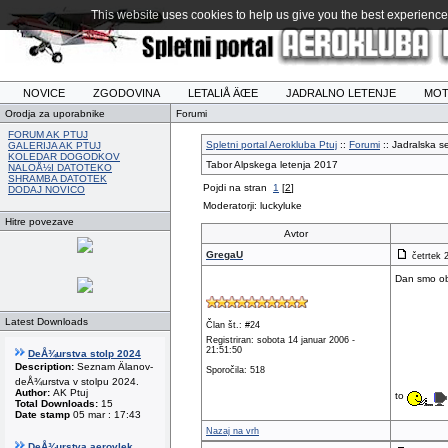
This website uses cookies to help us give you the best experience 
NOVICE
ZGODOVINA
LETALIÅ ÄŒE
JADRALNO LETENJE
MOT
Orodja za uporabnike
Forumi
FORUM AK PTUJ
Spletni portal Aerokluba Ptuj
::
Forumi
:: Jadralska se
GALERIJA AK PTUJ
KOLEDAR DOGODKOV
Tabor Alpskega letenja 2017
NALOÅ½I DATOTEKO
SHRAMBA DATOTEK
Pojdi na stran
1
[
2
]
DODAJ NOVICO
Moderatorji: luckyluke
Hitre povezave
Avtor
GregaU
četrtek 
Dan smo obi
Latest Downloads
Član št.: #24
Registriran: sobota 14 januar 2006 -
21:51:50
DeÅ¾urstva stolp 2024
Description:
Seznam Älanov-
Sporočila: 518
deÅ¾urstva v stolpu 2024.
Author:
AK Ptuj
to
Total Downloads:
15
Date stamp
05 mar : 17:43
Nazaj na vrh
DeÅ¾urstva aerovlek