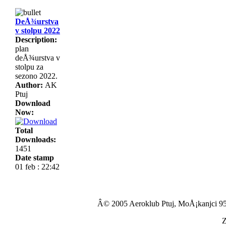
DeÅ¾urstva
v stolpu 2022
Description:
plan
deÅ¾urstva v
stolpu za
sezono 2022.
Author:
AK
Ptuj
Download
Now:
Total
Downloads:
1451
Date stamp
01 feb : 22:42
Â© 2005 Aeroklub Ptuj, MoÅ¡kanjci 95
Z