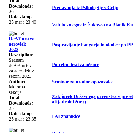
Total
Downloads:
Predavanja iz Psihologije v Celju
26
Date stamp
25 mar : 23:40
Vabilo kolegov iz Èakovca na Blanik K
DeÅ¾urstva
aerovlek
Pospravljanje hangarja in okolice po PP
2023
Description:
Seznam
Potrebni testi za uèence
deÅ¾urstev
za aerovlek v
sezoni 2023.
Author:
Seminar za uradne opazovalce
Motorna
sekcija
Zakljuèek Državnega prvenstva v prelet
Total
ali jadralni žur ;)
Downloads:
25
Date stamp
FAI znamkice
25 mar : 23:35