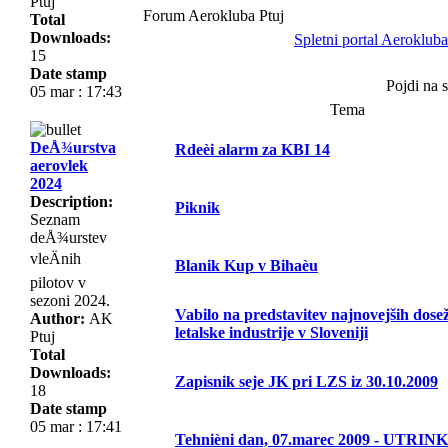
Ptuj
Forum Aerokluba Ptuj
Total
Downloads:
Spletni portal Aerokluba
15
Date stamp
Pojdi na 
05 mar : 17:43
Tema
DeÅ¾urstva
Rdeèi alarm za KBI 14
aerovlek
2024
Description:
Piknik
Seznam
deÅ¾urstev
vleÄnih
Blanik Kup v Bihaèu
pilotov v
sezoni 2024.
Vabilo na predstavitev najnovejših dose
Author:
AK
letalske industrije v Sloveniji
Ptuj
Total
Downloads:
Zapisnik seje JK pri LZS iz 30.10.2009
18
Date stamp
05 mar : 17:41
Tehnièni dan, 07.marec 2009 - UTRINK