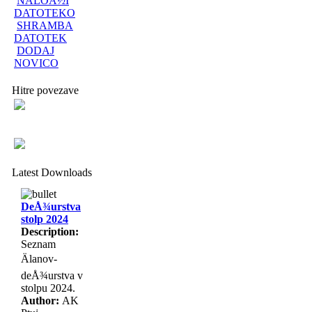
NALOÅ½I
DATOTEKO
SHRAMBA
DATOTEK
DODAJ
NOVICO
Hitre povezave
Latest Downloads
DeÅ¾urstva
stolp 2024
Description:
Seznam
Älanov-
deÅ¾urstva v
stolpu 2024.
Author:
AK