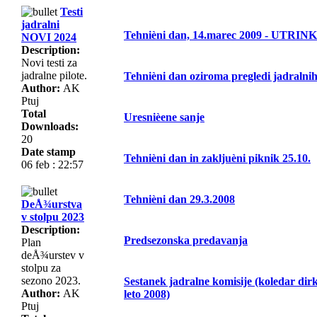
Testi
jadralni
Tehnièni dan, 14.marec 2009 - UTRINK
NOVI 2024
Description:
Novi testi za
jadralne pilote.
Tehnièni dan oziroma pregledi jadralnih 
Author:
AK
Ptuj
Total
Uresnièene sanje
Downloads:
20
Date stamp
Tehnièni dan in zakljuèni piknik 25.10.
06 feb : 22:57
Tehnièni dan 29.3.2008
DeÅ¾urstva
v stolpu 2023
Description:
Predsezonska predavanja
Plan
deÅ¾urstev v
stolpu za
sezono 2023.
Sestanek jadralne komisije (koledar dir
Author:
AK
leto 2008)
Ptuj