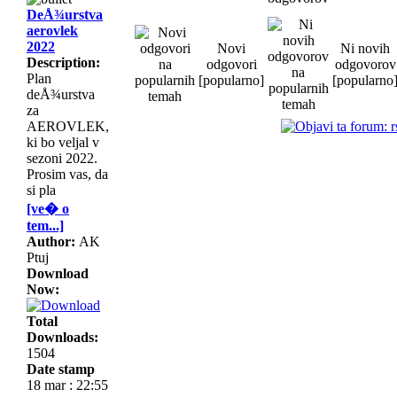
DeÅ¾urstva
aerovlek
2022
Novi
Ni novih
Description:
odgovori
odgovorov
Plan
[popularno]
[popularno
deÅ¾urstva
za
AEROVLEK,
ki bo veljal v
sezoni 2022.
Prosim vas, da
si pla
[ve� o
tem...]
Author:
AK
Ptuj
Download
Now:
Total
Downloads:
1504
Date stamp
18 mar : 22:55