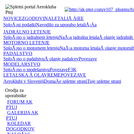
NOVICE
ZGODOVINA
LETALIÅ ÄŒE
SploÅ¡ni podatki
Navodilo za uporabo letaliÅ¡Äa
JADRALNO LETENJE
SploÅ¡no o jadralnem letenju
NaÅ¡a jadralna letala
Å olanje jadralnih
MOTORNO LETENJE
SploÅ¡no o motornem letenju
NaÅ¡a motorna letala
Å olanje motornih
PADALSTVO
SploÅ¡no o padalstvu
Å olanje padalcev
Povezave
MODELARSTVO
SploÅ¡no o modelarstvu
Povezave
F3K
LETALSKA Å OLA
VREME
POVEZAVE
Aeroklubi v Sloveniji
DomaÄe spletne strani
Tuje spletne strani
Orodja za
uporabnike
FORUM AK
PTUJ
GALERIJA AK
PTUJ
KOLEDAR
DOGODKOV