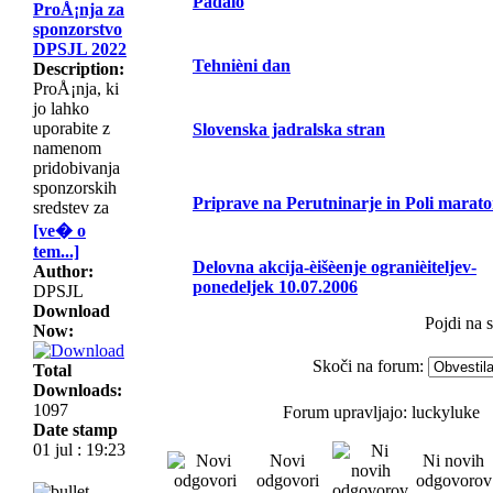
Padalo
ProÅ¡nja za
sponzorstvo
DPSJL 2022
Tehnièni dan
Description:
ProÅ¡nja, ki
jo lahko
uporabite z
Slovenska jadralska stran
namenom
pridobivanja
sponzorskih
Priprave na Perutninarje in Poli marat
sredstev za
[ve� o
tem...]
Delovna akcija-èišèenje ogranièiteljev-
Author:
ponedeljek 10.07.2006
DPSJL
Download
Pojdi na 
Now:
Skoči na forum:
Total
Downloads:
1097
Forum upravljajo: luckyluke
Date stamp
01 jul : 19:23
Novi
Ni novih
odgovori
odgovorov