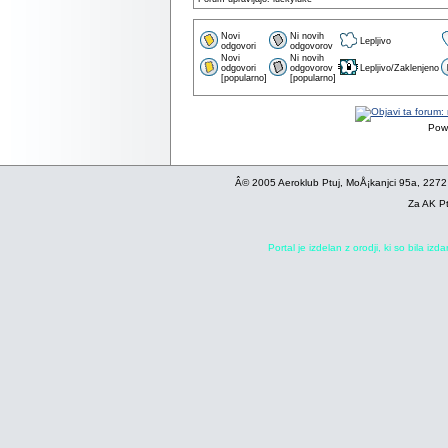
Novi
Ni novih
Lepljivo
odgovori
odgovorov
Novi
Ni novih
odgovori
odgovorov
Lepljivo/Zaklenjeno
[popularno]
[popularno]
Pow
Â© 2005 Aeroklub Ptuj, MoÅ¡kanjci 95a, 2272
Za AK Pt
Portal je izdelan z orodji, ki so bila iz