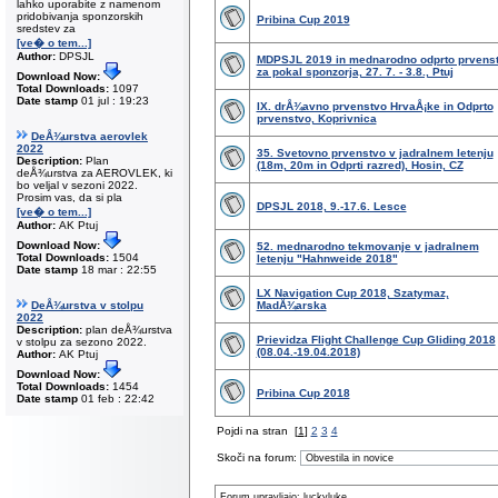
lahko uporabite z namenom
pridobivanja sponzorskih
Pribina Cup 2019
sredstev za
[ve� o tem...]
Author:
DPSJL
MDPSJL 2019 in mednarodno odprto prvens
za pokal sponzorja, 27. 7. - 3.8., Ptuj
Download Now:
Total Downloads:
1097
Date stamp
01 jul : 19:23
IX. drÅ¾avno prvenstvo HrvaÅ¡ke in Odprto
prvenstvo, Koprivnica
DeÅ¾urstva aerovlek
2022
35. Svetovno prvenstvo v jadralnem letenju
Description:
Plan
(18m, 20m in Odprti razred), Hosin, CZ
deÅ¾urstva za AEROVLEK, ki
bo veljal v sezoni 2022.
Prosim vas, da si pla
DPSJL 2018, 9.-17.6. Lesce
[ve� o tem...]
Author:
AK Ptuj
Download Now:
52. mednarodno tekmovanje v jadralnem
Total Downloads:
1504
letenju "Hahnweide 2018"
Date stamp
18 mar : 22:55
LX Navigation Cup 2018, Szatymaz,
DeÅ¾urstva v stolpu
MadÅ¾arska
2022
Description:
plan deÅ¾urstva
Prievidza Flight Challenge Cup Gliding 2018
v stolpu za sezono 2022.
(08.04.-19.04.2018)
Author:
AK Ptuj
Download Now:
Total Downloads:
1454
Pribina Cup 2018
Date stamp
01 feb : 22:42
Pojdi na stran
[
1
]
2
3
4
Skoči na forum:
Forum upravljajo: luckyluke