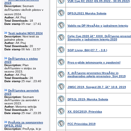
VUK Cup KC 2022 (26.05.2022.- 30.05.2022)
2024
Description:
Seznam
deÅ¾urstev vleÄnih pilotov v
DPSJL2021 Murska Sobota
sezoni 2024.
Author:
AK Ptuj
Total Downloads:
18
Date stamp
05 mar : 17:41
Vabilo na DP HrvaÅ¡ke v jadralnem letenju
Testi jadralni NOVI 2024
Celje Cup 2020 â€“ XXIX. DrÅ¾avno prvens
Description:
Novi testi za
Slovenije v jadralnem letenju 2020
jadralne pilote.
Author:
AK Ptuj
Total Downloads:
20
Date stamp
06 feb : 22:57
SGP Livno, BiH (27.7. - 3.8.)
DeÅ¾urstva v stolpu
2023
Prvo e-glide tekmovanje v zgodovini!
Description:
Plan
deÅ¾urstev v stolpu za
sezono 2023.
X. drÅ¾avno prvenstvo HrvaÅ¡ke in
Author:
AK Ptuj
mednarodno odprto prvenstvo, Sinj 2019
Total Downloads:
26
Date stamp
25 mar : 23:40
JWGC 2019, Szeged 28.7. â€“ 10.8. 2019
DeÅ¾urstva aerovlek
2023
Description:
Seznam
DPSJL 2019- Murska Sobota
deÅ¾urstev za aerovlek v
sezoni 2023.
Author:
Motorna sekcija
Total Downloads:
25
XX. EGC2019, Prievidza
Date stamp
25 mar : 23:35
ProÅ¡nja za sponzorstvo
FCC Prievidza 2019
DPSJL 2022
Description:
ProÅ¡nja, ki jo