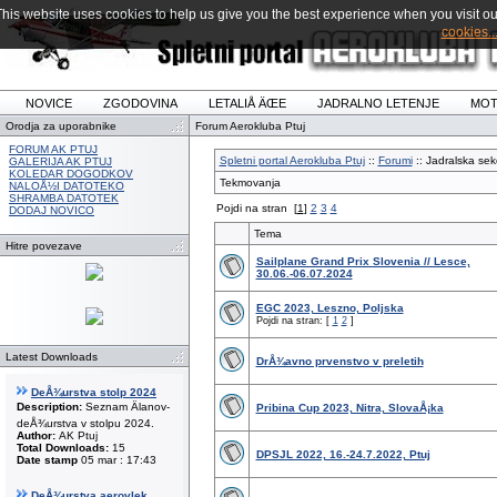
This website uses cookies to help us give you the best experience when you visit ou
cookies..
NOVICE
ZGODOVINA
LETALIÅ ÄŒE
JADRALNO LETENJE
MOT
Orodja za uporabnike
Forum Aerokluba Ptuj
FORUM AK PTUJ
Spletni portal Aerokluba Ptuj
::
Forumi
:: Jadralska sek
GALERIJA AK PTUJ
KOLEDAR DOGODKOV
Tekmovanja
NALOÅ½I DATOTEKO
SHRAMBA DATOTEK
Pojdi na stran
[
1
]
2
3
4
DODAJ NOVICO
Tema
Hitre povezave
Sailplane Grand Prix Slovenia // Lesce,
30.06.-06.07.2024
EGC 2023, Leszno, Poljska
Pojdi na stran: [
1
2
]
Latest Downloads
DrÅ¾avno prvenstvo v preletih
DeÅ¾urstva stolp 2024
Description:
Seznam Älanov-
Pribina Cup 2023, Nitra, SlovaÅ¡ka
deÅ¾urstva v stolpu 2024.
Author:
AK Ptuj
Total Downloads:
15
DPSJL 2022, 16.-24.7.2022, Ptuj
Date stamp
05 mar : 17:43
DeÅ¾urstva aerovlek