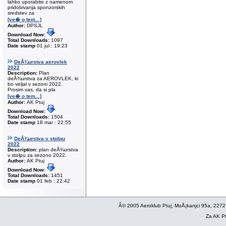
lahko uporabite z namenom
pridobivanja sponzorskih
sredstev za
[ve� o tem...]
Author:
DPSJL
Download Now:
Total Downloads:
1097
Date stamp
01 jul : 19:23
DeÅ¾urstva aerovlek
2022
Description:
Plan
deÅ¾urstva za AEROVLEK, ki
bo veljal v sezoni 2022.
Prosim vas, da si pla
[ve� o tem...]
Author:
AK Ptuj
Download Now:
Total Downloads:
1504
Date stamp
18 mar : 22:55
DeÅ¾urstva v stolpu
2022
Description:
plan deÅ¾urstva
v stolpu za sezono 2022.
Author:
AK Ptuj
Download Now:
Total Downloads:
1451
Date stamp
01 feb : 22:42
Â© 2005 Aeroklub Ptuj, MoÅ¡kanjci 95a, 2272
Za AK Pt