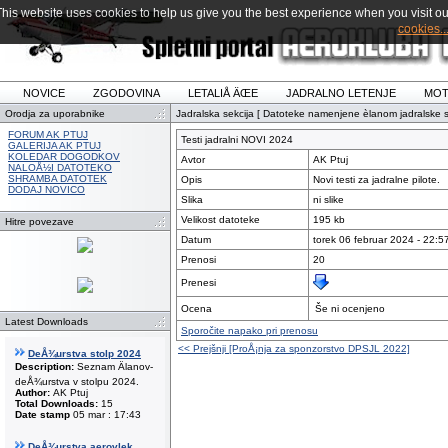
This website uses cookies to help us give you the best experience when you visit ou
cookies..
NOVICE
ZGODOVINA
LETALIÅ ÄŒE
JADRALNO LETENJE
MOT
Orodja za uporabnike
Jadralska sekcija [ Datoteke namenjene èlanom jadralske se
FORUM AK PTUJ
Testi jadralni NOVI 2024
GALERIJA AK PTUJ
KOLEDAR DOGODKOV
Avtor
AK Ptuj
NALOÅ½I DATOTEKO
SHRAMBA DATOTEK
Opis
Novi testi za jadralne pilote.
DODAJ NOVICO
Slika
ni slike
Velikost datoteke
195 kb
Hitre povezave
Datum
torek 06 februar 2024 - 22:5
Prenosi
20
Prenesi
Ocena
Še ni ocenjeno
Latest Downloads
Sporočite napako pri prenosu
<< Prejšnji [ProÅ¡nja za sponzorstvo DPSJL 2022]
DeÅ¾urstva stolp 2024
Description:
Seznam Älanov-
deÅ¾urstva v stolpu 2024.
Author:
AK Ptuj
Total Downloads:
15
Date stamp
05 mar : 17:43
DeÅ¾urstva aerovlek