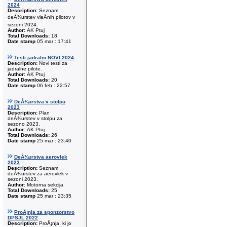
2024
Description:
Seznam
deÅ¾urstev vleÄnih pilotov v
sezoni 2024.
Author:
AK Ptuj
Total Downloads:
18
Date stamp
05 mar : 17:41
Testi jadralni NOVI 2024
Description:
Novi testi za
jadralne pilote.
Author:
AK Ptuj
Total Downloads:
20
Date stamp
06 feb : 22:57
DeÅ¾urstva v stolpu
2023
Description:
Plan
deÅ¾urstev v stolpu za
sezono 2023.
Author:
AK Ptuj
Total Downloads:
26
Date stamp
25 mar : 23:40
DeÅ¾urstva aerovlek
2023
Description:
Seznam
deÅ¾urstev za aerovlek v
sezoni 2023.
Author:
Motorna sekcija
Total Downloads:
25
Date stamp
25 mar : 23:35
ProÅ¡nja za sponzorstvo
DPSJL 2022
Description:
ProÅ¡nja, ki jo